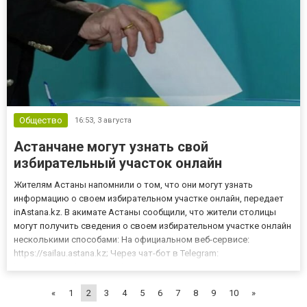
Общество
16:53,
3 августа
Астанчане могут узнать свой
избирательный участок онлайн
Жителям Астаны напомнили о том, что они могут узнать
информацию о своем избирательном участке онлайн, передает
inAstana.kz. В акимате Астаны сообщили, что жители столицы
могут получить сведения о своем избирательном участке онлайн
несколькими способами: На официальном веб-сервисе:
https://sailau.astana.kz; Через чат-бот в Telegram:
https://t.me/sailau_astana_bot; Через единый контакт-центр
iKomek по телефону 109. “Основанием для включения
«
1
2
3
4
5
6
7
8
9
10
»
гражданина в спис...