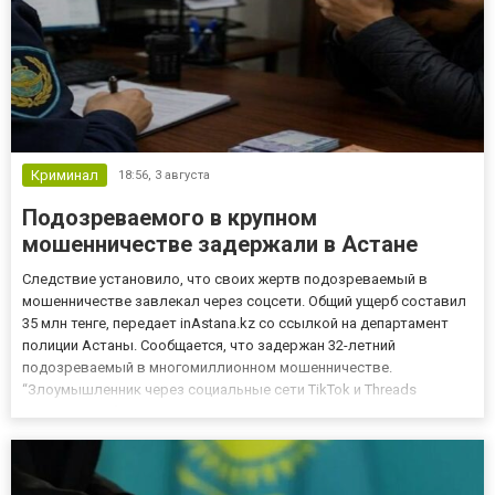
Криминал
18:56,
3 августа
Подозреваемого в крупном
мошенничестве задержали в Астане
Следствие установило, что своих жертв подозреваемый в
мошенничестве завлекал через соцсети. Общий ущерб составил
35 млн тенге, передает inAstana.kz со ссылкой на департамент
полиции Астаны. Сообщается, что задержан 32-летний
подозреваемый в многомиллионном мошенничестве.
“Злоумышленник через социальные сети TikTok и Threads
размещал публикации с предложениями о высокодоходных
инвестициях. Заинтересовавшихся граждан он убеждал
посредством видеозвонков, вход...