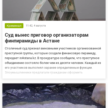
Криминал
11:42,
4 августа
Суд вынес приговор организаторам
финпирамиды в Астане
Столичный суд признал виновными участников организованной
преступной группы, которые создали финансовую пирамиду,
передает inAstana.kz. В прокуратуре сообщили, что преступное
объединение состояло более чем из десяти человек. Каждый из
его участников выполнял заранее определенные функции.
Злоумышленники предлагали гражданам оформить
автокредиты, обещая за это денежное вознаграждение в
размере от одного до двух миллионов тенге. При этом
потерпевших убеждали,...