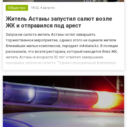
Общество
18:22,
4 августа
Житель Астаны запустил салют возле
ЖК и отправился под арест
Запуском салюта житель Астаны хотел завершить
торжественное мероприятие, однако этого не оценили жители
ближайших жилых комплексов, передает inAstana.kz. В полиции
рассказали, что возле ресторана, который находится близ ЖК,
житель Астаны в возрасте 32 лет отметил завершение
праздника запуском салюта. “Однако праздничный фейерверк
нарушил покой жителей близлежащих домов. В отношении
нарушителя, решением суда назначено взыскание в виде ареста
сроком на пять...