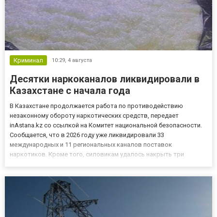
Криминал
10:29,
4 августа
Десятки наркоканалов ликвидировали в
Казахстане с начала года
В Казахстане продолжается работа по противодействию
незаконному обороту наркотических средств, передает
inAstana.kz со ссылкой на Комитет национальной безопасности.
Сообщается, что в 2026 году уже ликвидировали 33
международных и 11 региональных каналов поставок
наркотиков. Кроме того, силовикам удалось накрыть три
подпольные лаборатории. “Всего изъято 3,2 кг героина, 8 кг
метамфетамина, 70,6 кг опия, 129,7 кг гашиша, 16 кг гашишного
масла, 282 кг марихуан...