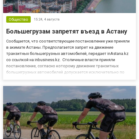
Общество
15:24,
4 августа
Большегрузам запретят въезд в Астану
Сообщается, что соответствующее постановление уже приняли
в акимате Астаны. Предполагается запрет на движение
транзитных большегрузных автомобилей, передает inAstana.kz
со ссылкой на inbusiness.kz. Столичные власти приняли
постановление, согласно которому движение транзитных
большегрузных автомобилей допускается исключительно по
автомобильной дороге "Обход города Астана". Проезд таких
машин по городским улицам транзитом окажется под запретом.
Отмечается...