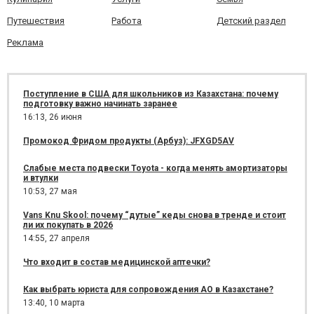
Путешествия
Работа
Детский раздел
Реклама
Поступление в США для школьников из Казахстана: почему
подготовку важно начинать заранее
16:13,
26 июня
Промокод Фридом продукты (Арбуз): JFXGD5AV
Слабые места подвески Toyota - когда менять амортизаторы
и втулки
10:53,
27 мая
Vans Knu Skool: почему “дутые” кеды снова в тренде и стоит
ли их покупать в 2026
14:55,
27 апреля
Что входит в состав медицинской аптечки?
Как выбрать юриста для сопровождения АО в Казахстане?
13:40,
10 марта