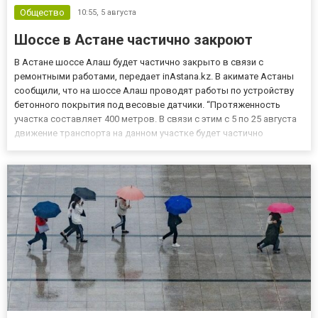
Общество
10:55,
5 августа
Шоссе в Астане частично закроют
В Астане шоссе Алаш будет частично закрыто в связи с
ремонтными работами, передает inAstana.kz. В акимате Астаны
сообщили, что на шоссе Алаш проводят работы по устройству
бетонного покрытия под весовые датчики. “Протяженность
участка составляет 400 метров. В связи с этим с 5 по 25 августа
движение транспорта на данном участке будет частично
ограничено. При этом движение автотранспорта будет
организовано по полосам встречного направления”, - говорится
в соо...