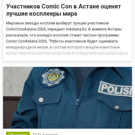
Участников Comic Con в Астане оценят
лучшие косплееры мира
Мировые звезды косплея выберут лучших участников
ComicConAstana 2026, передает inAstana.kz. В акимате Астаны
рассказали, что конкурс косплея станет частью программы
Comic ConAstana 2026. “Работы участников будет оценивать
международное жюри, в состав которого вошли известные
представители косплей-индустрии и победители международных
конкурсов”, - уточнили в ведомстве. Кто именно? Среди членов
жюри – всемирно известный творческий дуэт из Германии
KamuiCospl...
Общество
12:41,
5 августа