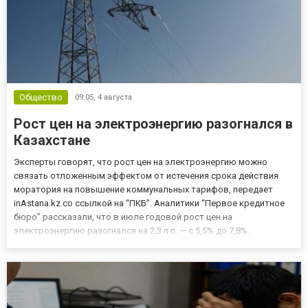
Общество
09:05,
4 августа
Рост цен на электроэнергию разогнался в
Казахстане
Эксперты говорят, что рост цен на электроэнергию можно
связать отложенным эффектом от истечения срока действия
моратория на повышение коммунальных тарифов, передает
inAstana.kz со ссылкой на “ПКБ”. Аналитики “Первое кредитное
бюро” рассказали, что в июле годовой рост цен на
электроэнергию разогнался на 2,3 п.п. — с 5,5% до 7,8%.
“Ускорение роста цен на электроэнергию можно связать
отложенным эффектом от истечения срока действия моратория
на повышение комму...