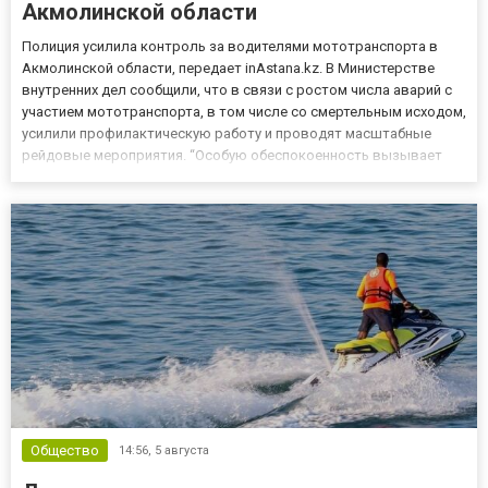
Акмолинской области
Полиция усилила контроль за водителями мототранспорта в
Акмолинской области, передает inAstana.kz. В Министерстве
внутренних дел сообщили, что в связи с ростом числа аварий с
участием мототранспорта, в том числе со смертельным исходом,
усилили профилактическую работу и проводят масштабные
рейдовые мероприятия. “Особую обеспокоенность вызывает
тот факт, что за руль мотоциклов, мопедов и другой
двухколесной техники все чаще садятся несовершеннолетние, не
име...
Общество
14:56,
5 августа