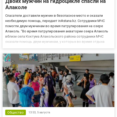
Двоих мужчин на гидроцикле спасли на
Алаколе
Спасатели доставили мужчин в безопасное место и оказали
необходимую помощь, передает inAstana.kz. Сотрудники МЧС
помогли двум мужчинам во время патрулирования на озере
Алаколь. “Во время патрулирования акватории озера Алаколь
вблизи села Коктума Алакольского района сотрудники МЧС
оказали помощь двум мужчинам, у которых во время отдыха
произошла техническая неисправность гидроцикла”, - говорится
в сообщении. Спасатели доставили мужчин в безопасное место,
ок...
Общество
13:53,
5 августа