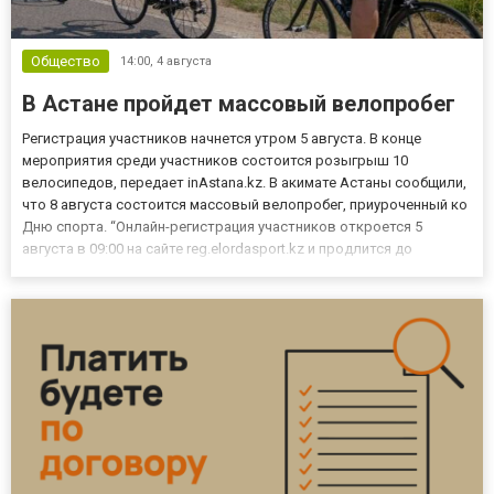
Общество
14:00,
4 августа
В Астане пройдет массовый велопробег
Регистрация участников начнется утром 5 августа. В конце
мероприятия среди участников состоится розыгрыш 10
велосипедов, передает inAstana.kz. В акимате Астаны сообщили,
что 8 августа состоится массовый велопробег, приуроченный ко
Дню спорта. “Онлайн-регистрация участников откроется 5
августа в 09:00 на сайте reg.elordasport.kz и продлится до
достижения установленного лимита участников - 700 человек.
Выдача лотерейных билетов зарегистрированным участникам...