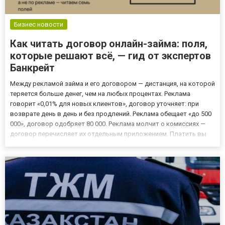
Бизнес новости
Как читать договор онлайн-займа: поля,
которые решают всё, — гид от экспертов
Банкрейт
Между рекламой займа и его договором — дистанция, на которой
теряется больше денег, чем на любых процентах. Реклама
говорит «0,01% для новых клиентов», договор уточняет: при
возврате день в день и без продлений. Реклама обещает «до 500
000», договор одобряет 80 000. Реклама молчит о комиссиях —
договор перечисляет их отдельным приложением. Платить вы
будете по договору, а не по рекламе, — и потому единственный
документ, заслуживающий внимательного чтения,...