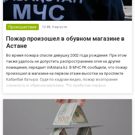
Происшествия
12:48,
4 августа
Пожар произошел в обувном магазине в
Астане
Во время пожара спасли девушку 2002 года рождения. При этом
также удалось не допустить распространение огня на другие
помещения, передает inAstana.kz. В МЧС РК сообщили, что пожар
произошел в магазине на первом этаже высотки на проспекте
Кабанбай батыра. Судя по кадрам видео, пожар возгорание
случилось в обувном магазине. “По прибытии первых
подразделений наблюдалось сильное задымление.
Незамедлительно были поданы пожарные стволы. В ходе
тушения из задымлё...