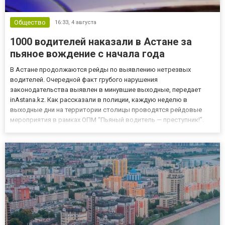
Общество
16:33,
4 августа
1000 водителей наказали в Астане за
пьяное вождение с начала года
В Астане продолжаются рейды по выявлению нетрезвых
водителей. Очередной факт грубого нарушения
законодательства выявлен в минувшие выходные, передает
inAstana.kz. Как рассказали в полиции, каждую неделю в
выходные дни на территории столицы проводятся рейдовые
мероприятия в рамках ОПМ “Пьяный водитель — преступник!”.
“Основная цель мероприятий — предупреждение аварийности,
сохранение жизни и здоровья участников дорожного движения,
а также формирование у вод...