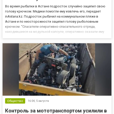
Во время рыбалки в Астане подросток случайно зацепил свою
голову крючком. Медики помогли ему извлечь его, передает
inAstana.kz. Подросток рыбачил на коммунальном пляже в
Астане и по неосторожности зацепил голову рыболовным
крючком. “Спасатели оперативно-спасательного отряда,
находившиеся на модульной капсуле, оперативно оказали ему
первую помощь до прибытия бригады скорой медицинской
помощи. После прибытия медиков рыболовный крючок был
безопасно извлечен и...
Общество
16:04,
5 августа
Контроль за мототранспортом усилили в