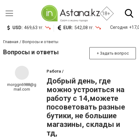
18+
Сегодня
+17,0
USD:
469,63 тг.
EUR:
542,08 тг.
Главная
Вопросы и ответы
Вопросы и ответы
+ Задать вопрос
Работа /
Добрый день, где
morggn6988@g
можно устроиться на
mail.com
работу с 14,можете
посоветовать разные
бутики, не большие
магазины, склады и
тд,