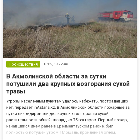
Происшествия
16:05,
19 июля
В Акмолинской области за сутки
потушили два крупных возгорания сухой
травы
Угрозы населенным пунктам удалось избежать, пострадавших
нет, передает inAstana.kz. В Акмолинской области пожарные за
сутки ликвидировали два крупных возгорания сухой
растительности общей площадью 75 гектаров. Первый пожар,
начавшийся днем ранее в Ерейментауском районе, был
полностью потушен утром. Площадь, пройденная огнем,
составила 50 гектаров. В ликвидации участвовали