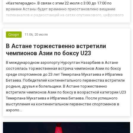
«Казтелерадио». В связи с этим 22 июля с 3:00 до 17:00 по
времени Астаны будет временно приостановлено вещание
телеканалов и радиостанций на сетях спутникового, цифрового
эфирного и аналогового телевидения, а также радиовещания по
всей территории Казахстана. В компании отметили, что
проведение...
Спорт
11:06,
20 июля
В Астане торжественно встретили
чемпионов Азии по боксу U23
В международном аэропорту Нурсултан Назарбаев в Астане
состоялась торжественная встреча чемпионов Азии по боксу
среди спортсменов до 23 лет Темирлана Мукатаева и Ибрагима
Бетаева. Победителей континентального первенства встретили
родные, друзья и болельщики. В Астане торжественно
встретили чемпионов Азии по боксу в возрастной категории U23
Темирлана Мукатаева и Ибрагима Бетаева. После успешного
выступления на континентальном первенстве спортсменов в
аэропо...