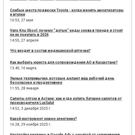
Слабые места подвески Toyota - когда менять амортизаторы
и втулки
10:53,
27 мая
Vans Knu Skool: почему “дутые” кеды снова в тренде и стоит
ли их покупать в 2026
14:55,
27 апреля
Что входит в состав медицинской аптечки?
Как выбрать юриста для сопровождения АО в Казахстане?
13:40,
10 марта
Умные техпривычки, которые делают ваш рабочий день
безопаснее и продуктивнее
11:55,
28 января
Салюты оптом в Астане: как и где купить батареи салютов от
производителя LuxSalut
14:52,
3 декабря 2025 г.
Какой инструмент нужен электрику?
16:28,
29 ноября 2025 г.
Настройка рекламы в Google Ads с защитой от скликивания