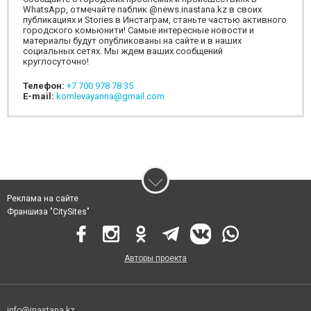
WhatsApp, отмечайте паблик @news.inastana.kz в своих
публикациях и Stories в Инстаграм, станьте частью активного
городского комьюнити! Самые интересные новости и
материалы будут опубликованы на сайте и в наших
социальных сетях. Мы ждем ваших сообщений
круглосуточно!
Телефон:
+7 700 978 78 35
E-mail:
komlevayanna@gmail.com
Реклама на сайте
Франшиза "CitySites"
Авторы проекта
info@inastana.kz