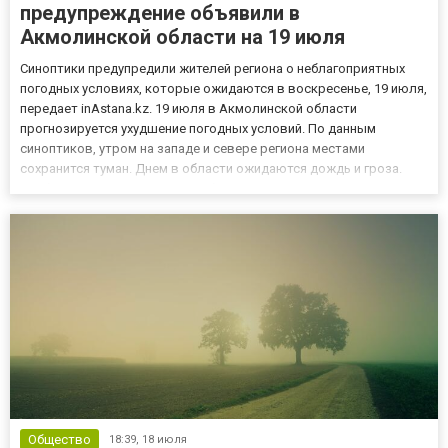
предупреждение объявили в
Акмолинской области на 19 июля
Синоптики предупредили жителей региона о неблагоприятных
погодных условиях, которые ожидаются в воскресенье, 19 июля,
передает inAstana.kz. 19 июля в Акмолинской области
прогнозируется ухудшение погодных условий. По данным
синоптиков, утром на западе и севере региона местами
сохранится туман. Днем в области ожидаются дождь и гроза.
Наиболее сложная погодная обстановка прогнозируется на
западе и севере региона, где возможны сильный дождь, град и
шквал. Такж...
Общество
18:39,
18 июля