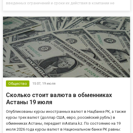
введенных ограничений и сроки их действия в компании не
уточнили. Пассажирам рекомендуют следить за обновлениями о
работе общественного транспорта и заранее проверять инф...
Общество
15:07,
19 июля
Сколько стоит валюта в обменниках
Астаны 19 июля
Опубликованы курсы иностранных валют в Нацбанке РК, а также
курсы трех валют (доллар США, евро, российский рубль) в
обменниках Астаны, передает inAstana.kz. По состоянию на 19
июля 2026 года курсы валют в Национальном банке РК равны: