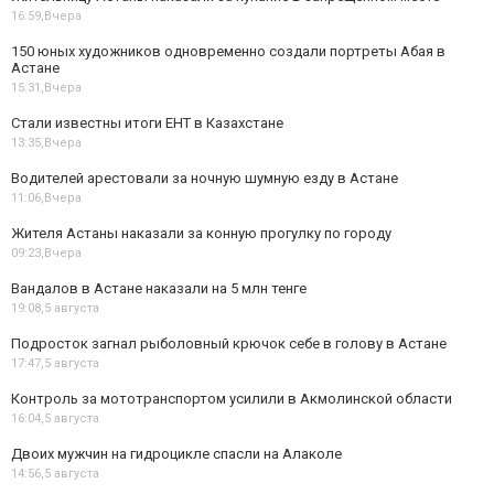
16:59,
Вчера
150 юных художников одновременно создали портреты Абая в
Астане
15:31,
Вчера
Стали известны итоги ЕНТ в Казахстане
13:35,
Вчера
Водителей арестовали за ночную шумную езду в Астане
11:06,
Вчера
Жителя Астаны наказали за конную прогулку по городу
09:23,
Вчера
Вандалов в Астане наказали на 5 млн тенге
19:08,
5 августа
Подросток загнал рыболовный крючок себе в голову в Астане
17:47,
5 августа
Контроль за мототранспортом усилили в Акмолинской области
16:04,
5 августа
Двоих мужчин на гидроцикле спасли на Алаколе
14:56,
5 августа