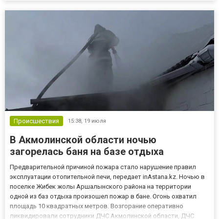
подразделения ДЧС Акмолинской области и крестьянское
хозяйство «Алибаев». Благодаря о...
Происшествия
15:38,
19 июля
В Акмолинской области ночью
загорелась баня на базе отдыха
Предварительной причиной пожара стало нарушение правил
эксплуатации отопительной печи, передает inAstana.kz. Ночью в
поселке Жибек жолы Аршалынского района на территории
одной из баз отдыха произошел пожар в бане. Огонь охватил
площадь 10 квадратных метров. Возгорание оперативно
ликвидировали сотрудники ДЧС Акмолинской области, ДЧС