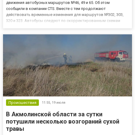
движения автобусных маршрутов №46, 49 и 65. Об этом
сообщили в компании CTS. Вместе с тем продолжают
действовать временные изменения для маршрутов №302, 303,
320 и 323. Автобусы следуют по скорректированным схемам
движения. Причины внесения изменений в CTS не уточнили.
Пассажирам рекомендуют заранее учитывать действующие
ограничения при плани...
Происшествия
11:55,
19 июля
В Акмолинской области за сутки
потушили несколько возгораний сухой
травы