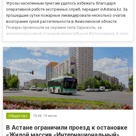
Угрозы населенным пунктам удалось избежать благодаря
оперативной работе экстренных служб, передает inAstana.kz. За
прошедшие сутки пожарные ликвидировали несколько очагов
возгорания сухой растительности в Акмолинской области.
Пожары произошли на окраине села Сарыколь, за
железнодорожной станцией имени Ыбырая Алтынсарина, в селе
Кызылжар и вблизи села Садовое Целиноградского района.
Кроме того, сухая трава горела в Есиле и Атбасаре. В ликвидации
возгораний...
Общество
10:44,
19 июля
В Астане ограничили проезд к остановке
«Жилой массив «Интернациональный»