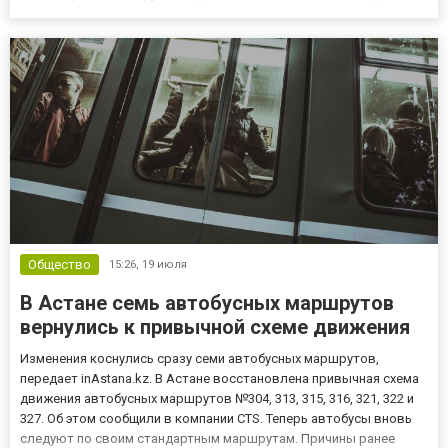
Астаны и местных служб. В результате происшествия никто не
пострадал. По предварительным данным, причиной пожара
стало нарушен...
Общество
15:26,
19 июля
В Астане семь автобусных маршрутов
вернулись к привычной схеме движения
Изменения коснулись сразу семи автобусных маршрутов,
передает inAstana.kz. В Астане восстановлена привычная схема
движения автобусных маршрутов №304, 313, 315, 316, 321, 322 и
327. Об этом сообщили в компании CTS. Теперь автобусы вновь
следуют по своим стандартным маршрутам. Причины ранее