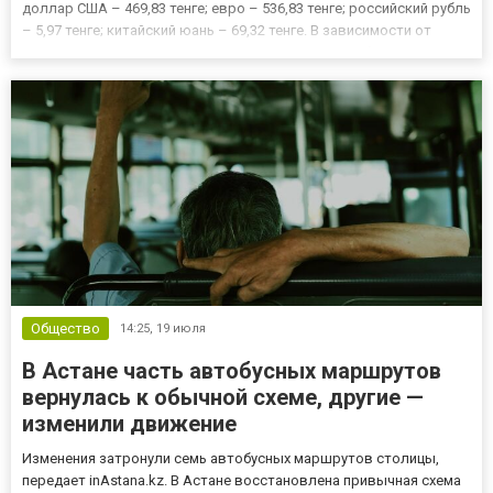
доллар США – 469,83 тенге; евро – 536,83 тенге; российский рубль
– 5,97 тенге; китайский юань – 69,32 тенге. В зависимости от
времени цены на иностранную валюту могут колебаться.
Покупающей и продающей стороной показаны обменн...
Общество
14:25,
19 июля
В Астане часть автобусных маршрутов
вернулась к обычной схеме, другие —
изменили движение
Изменения затронули семь автобусных маршрутов столицы,
передает inAstana.kz. В Астане восстановлена привычная схема