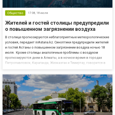
Общество
17:08,
18 июля
Жителей и гостей столицы предупредили
о повышенном загрязнении воздуха
В столице прогнозируются неблагоприятные метеорологические
условия, передает inAstana.kz. Синоптики предупредили жителей
и гостей Астаны о повышенном загрязнении воздуха ночью 18
июля. Кроме столицы аналогичные проблемы с воздухом
прогнозируются днем в Алматы, а в ночное время в городах
Петропавловск, Караганда, Жезказган и Темиртау, говорится в
релизе РГП "Казгидромет". Неблагоприятные метеорологические
условия (НМУ) – это сочетание краткосрочных метеоро...