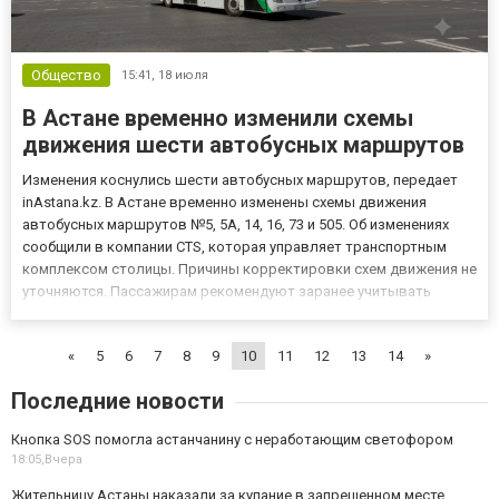
Общество
15:41,
18 июля
В Астане временно изменили схемы
движения шести автобусных маршрутов
Изменения коснулись шести автобусных маршрутов, передает
inAstana.kz. В Астане временно изменены схемы движения
автобусных маршрутов №5, 5А, 14, 16, 73 и 505. Об изменениях
сообщили в компании CTS, которая управляет транспортным
комплексом столицы. Причины корректировки схем движения не
уточняются. Пассажирам рекомендуют заранее учитывать
изменения при планировании поездок и уточнять актуальную
информацию о движении общественного транспорта на
«
5
6
7
8
9
10
11
12
13
14
»
официальных...
Последние новости
Кнопка SOS помогла астанчанину с неработающим светофором
18:05,
Вчера
Жительницу Астаны наказали за купание в запрещенном месте