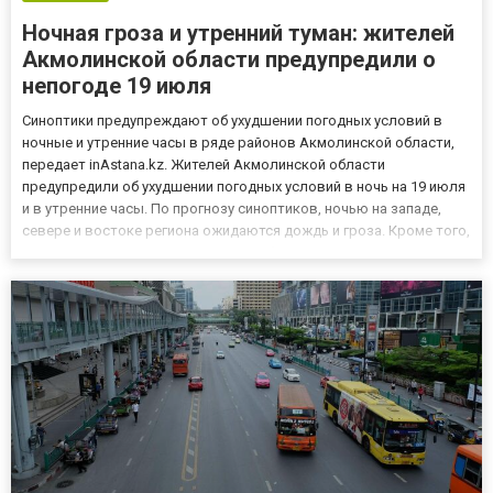
Ночная гроза и утренний туман: жителей
Акмолинской области предупредили о
непогоде 19 июля
Синоптики предупреждают об ухудшении погодных условий в
ночные и утренние часы в ряде районов Акмолинской области,
передает inAstana.kz. Жителей Акмолинской области
предупредили об ухудшении погодных условий в ночь на 19 июля
и в утренние часы. По прогнозу синоптиков, ночью на западе,
севере и востоке региона ожидаются дождь и гроза. Кроме того,
ночью и утром на западе и севере области местами
прогнозируется туман, который может ухудшить видимость на
дорог...