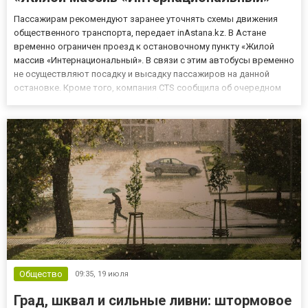
Пассажирам рекомендуют заранее уточнять схемы движения
общественного транспорта, передает inAstana.kz. В Астане
временно ограничен проезд к остановочному пункту «Жилой
массив «Интернациональный». В связи с этим автобусы временно
не осуществляют посадку и высадку пассажиров на данной
остановке. Кроме того, компания CTS сообщила об очередном
изменении схемы движения автобусного маршрута №21.
Причины корректировки маршрута не уточняются. Жителям и
гостям стол...
Общество
09:35,
19 июля
Град, шквал и сильные ливни: штормовое