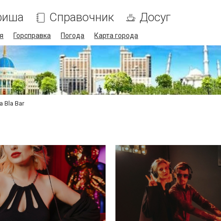
фиша
Справочник
Досуг
я
Горсправка
Погода
Карта города
a Bla Bar