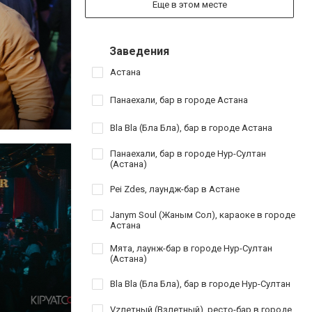
Еще в этом месте
Заведения
Астана
Панаехали, бар в городе Астана
Bla Bla (Бла Бла), бар в городе Астана
Панаехали, бар в городе Нур-Султан
(Астана)
Pei Zdes, лаундж-бар в Астане
Janym Soul (Жаным Сол), караоке в городе
Астана
Мята, лаунж-бар в городе Нур-Султан
(Астана)
Bla Bla (Бла Бла), бар в городе Нур-Султан
Vzлетный (Взлетный), ресто-бар в городе