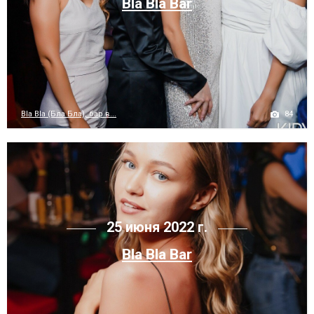
Bla Bla Bar
84
Bla Bla (Бла Бла), бар в...
25 июня 2022 г.
Bla Bla Bar