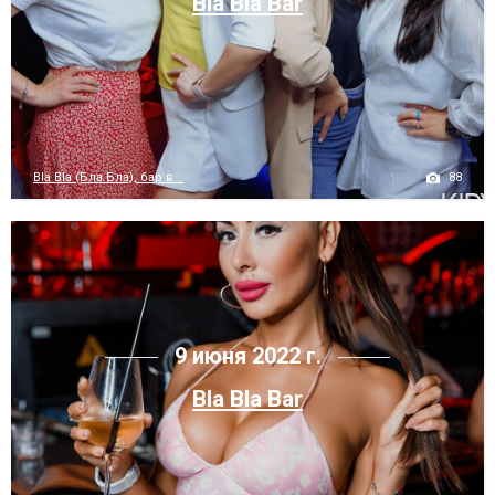
Bla Bla Bar
88
Bla Bla (Бла Бла), бар в...
9 июня 2022 г.
Bla Bla Bar