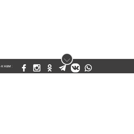
к нам :
 17812-СИ от 26 июля 2019 года
ены. Ретрансляция и цитирование материалов разрешается при указании ги
кста
енциальности
Правила сайта
Правила классифайд