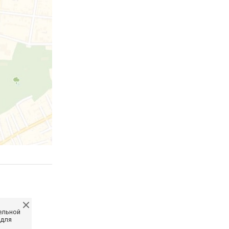
ельной
 для