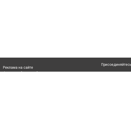
Присоединяйтесь 
Реклама на сайте
Франшиза "CitySites"
Авторы проекта
info@inastana.kz
О проекте
+7 (700) 978 78 35
Свидетельство №
Все права защищ
первом абзаце те
Политика конфид