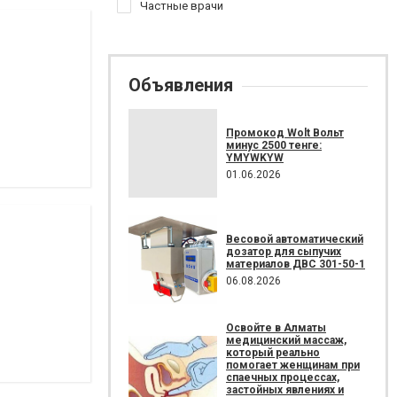
Частные врачи
Объявления
Промокод Wolt Вольт
минус 2500 тенге:
YMYWKYW
01.06.2026
Весовой автоматический
дозатор для сыпучих
материалов ДВС 301-50-1
06.08.2026
Освойте в Алматы
медицинский массаж,
который реально
помогает женщинам при
спаечных процессах,
застойных явлениях и