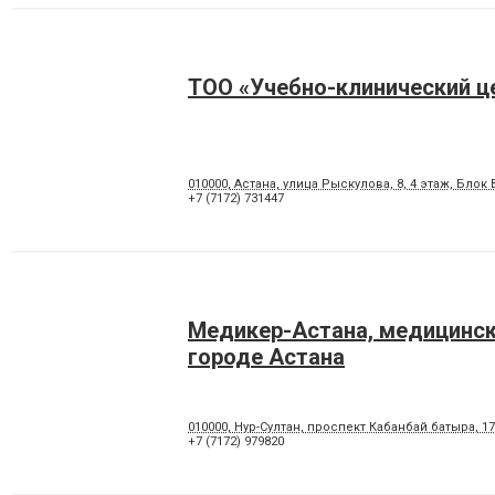
ТОО «Учебно-клинический ц
010000, Астана, улица Рыскулова, 8, 4 этаж, Блок 
+7 (7172) 731447
Медикер-Астана, медицинск
городе Астана
010000, Нур-Султан, проспект Кабанбай батыра, 17
+7 (7172) 979820