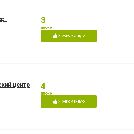
ер-
3
плохо
Я рекомендую
кий центр
4
плохо
Я рекомендую