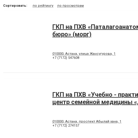
Сортировать:
по рейтингу
по просмотрам
ГКП на ПХВ «Паталагоанато
бюро» (морг)
010000, Астана, улица Жансугурова, 1
+7 (7172) 547608
ГКП на ПХВ «Учебно - практ
центр семейной медицины 
010000, Астана, проспект Абылай хана, 1
+7 (7172) 274157