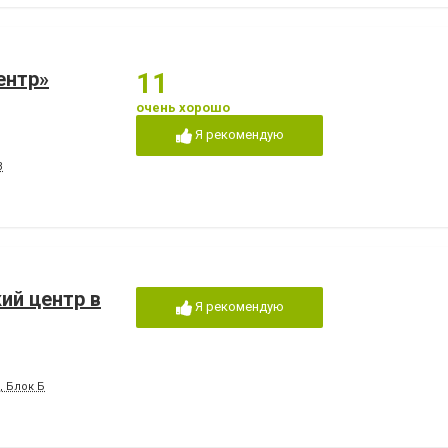
ентр»
11
очень хорошо
Я рекомендую
В
ий центр в
Я рекомендую
, Блок Б