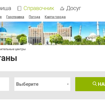
фиша
Справочник
Досуг
я
Горсправка
Погода
Карта города
вительные центры
таны
Выберите
НА