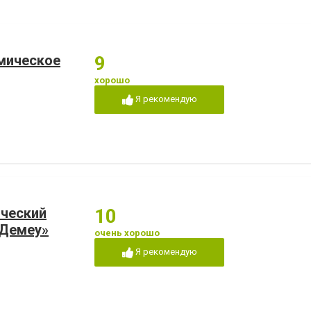
мическое
9
хорошо
Я рекомендую
ический
10
«Демеу»
очень хорошо
Я рекомендую