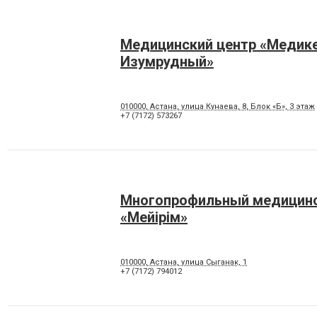
Медицинский центр «Медик
Изумрудный»
010000, Астана, улица Кунаева, 8, Блок «Б», 3 этаж
+7 (7172) 573267
Многопрофильный медицинс
«Мейiрiм»
010000, Астана, улица Сыганак, 1
+7 (7172) 794012