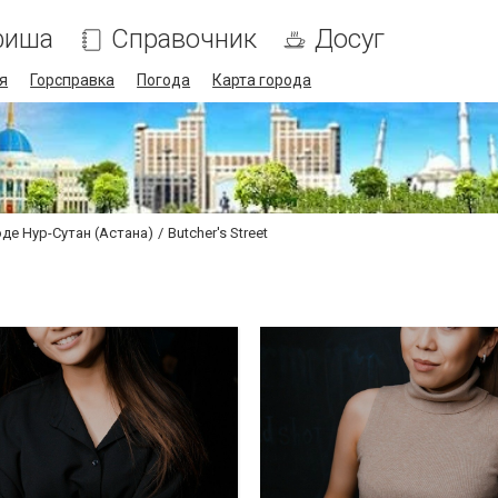
фиша
Справочник
Досуг
я
Горсправка
Погода
Карта города
оде Нур-Сутан (Астана)
Butcher's Street