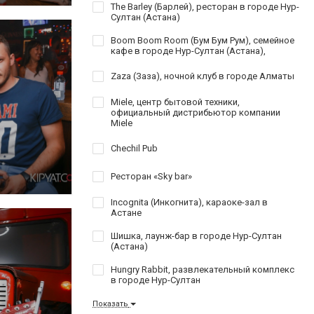
The Barley (Барлей), ресторан в городе Нур-
Султан (Астана)
Boom Boom Room (Бум Бум Рум), семейное
кафе в городе Нур-Султан (Астана),
Zaza (Заза), ночной клуб в городе Алматы
Miele, центр бытовой техники,
официальный дистрибьютор компании
Miele
Chechil Pub
Ресторан «Sky bar»
Incognita (Инкогнита), караоке-зал в
Астане
Шишка, лаунж-бар в городе Нур-Султан
(Астана)
Hungry Rabbit, развлекательный комплекс
в городе Нур-Султан
Показать