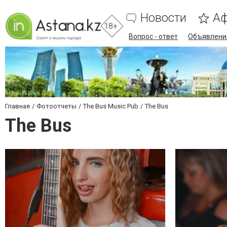
Новости
А
18+
Вопрос - ответ
Объявлени
Главная
Фотоотчеты
The Bus Music Pub
The Bus
The Bus