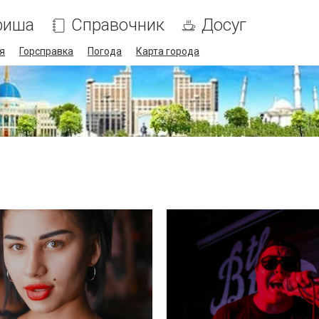
фиша
Справочник
Досуг
я
Горсправка
Погода
Карта города