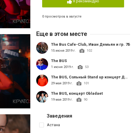
Я рекомендую
0 просмотров в августе
Еще в этом месте
The Bus Cafe-Club, Иван Демьян и гр. 7Б
15 июня 2019 г.
102
The BUS
1 июня 2019 г.
53
The BUS, Cольный Stand up концерт Джамбула Кульдеева
29 мая 2019 г.
101
The BUS, концерт Obladaet
19 мая 2019 г.
90
Заведения
Астана