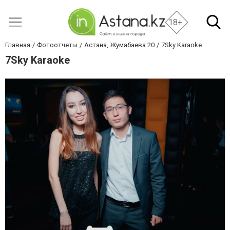
18+
Главная
Фотоотчеты
Астана, Жумабаева 20
7Sky Karaoke
7Sky Karaoke