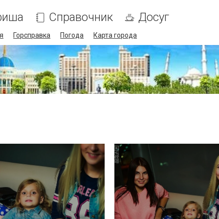
фиша
Справочник
Досуг
я
Горсправка
Погода
Карта города