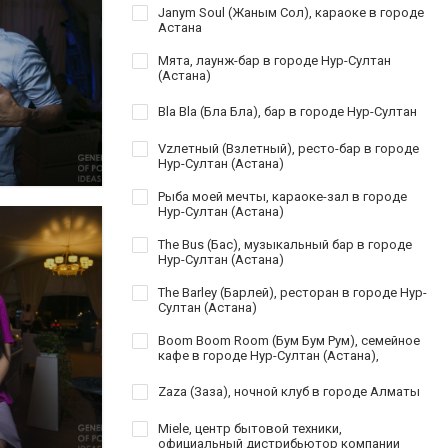
Janym Soul (Жаным Сол), караоке в городе
Астана
Мята, лаунж-бар в городе Нур-Султан
(Астана)
Bla Bla (Бла Бла), бар в городе Нур-Султан
Vzлетный (Взлетный), ресто-бар в городе
Нур-Султан (Астана)
Рыба моей мечты, караоке-зал в городе
Нур-Султан (Астана)
The Bus (Бас), музыкальный бар в городе
Нур-Султан (Астана)
The Barley (Барлей), ресторан в городе Нур-
Султан (Астана)
Boom Boom Room (Бум Бум Рум), семейное
кафе в городе Нур-Султан (Астана),
Zaza (Заза), ночной клуб в городе Алматы
Miele, центр бытовой техники,
официальный дистрибьютор компании