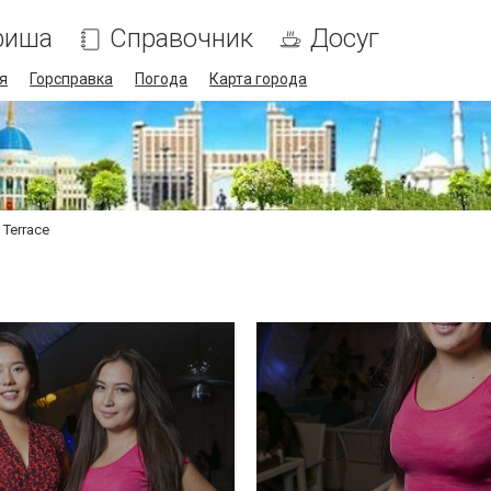
фиша
Справочник
Досуг
я
Горсправка
Погода
Карта города
 Terrace