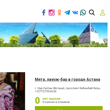
Мята, лаунж-бар в городе Астана
г. Нур-Султан (Астана), проспект Кабанбай батыр, 7
+7(771)770-55-55
0
нет оценок
0 оценок и отзывов