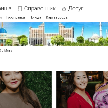
фиша
Справочник
Досуг
я
Горсправка
Погода
Карта города
)
Мята