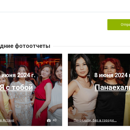
Отпр
дние фотоотчеты
 июня 2024 г.
8 июня 2024 
Я с тобой
Панаехал
43
 в Астане
Панаехали, бар в городе...