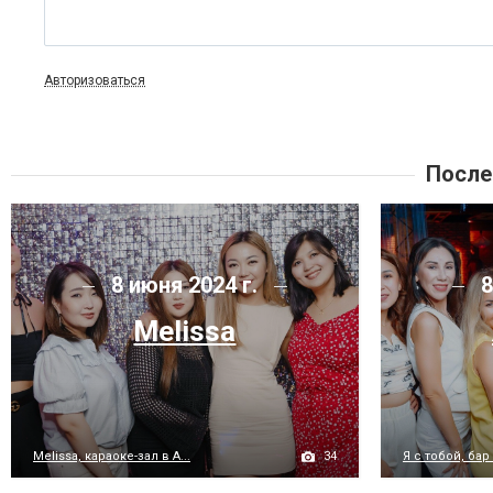
Авторизоваться
После
8 июня 2024 г.
8
Melissa
34
Melissa, караоке-зал в А...
Я с тобой, бар