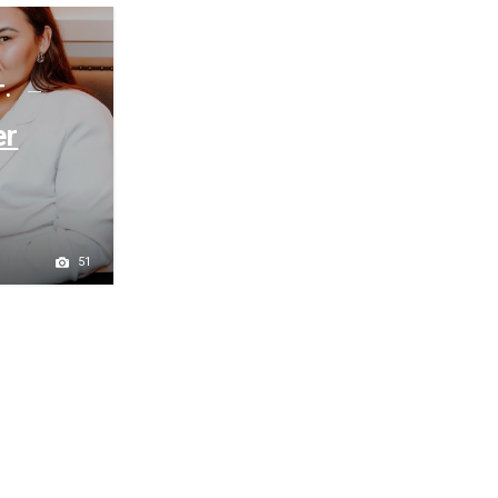
г.
er
51