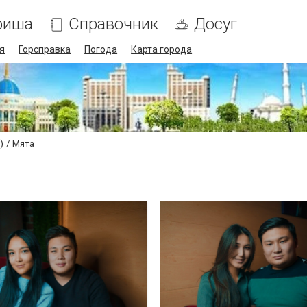
фиша
Справочник
Досуг
я
Горсправка
Погода
Карта города
)
Мята