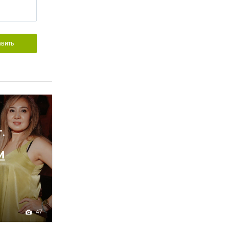
авить
г.
и
47