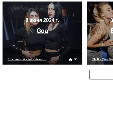
8 июня 2024 г.
8
Goa
30
Goa, ночной клуб в Астан...
Bla Bla (Бла Бла