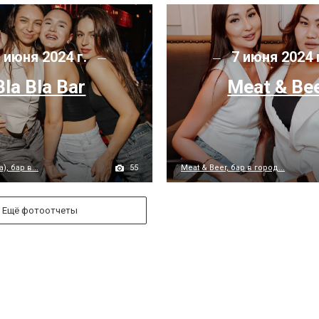
 июня 2024 г.
7 июня 2024 
Bla Bla Bar
Meat & Be
55
), бар в...
Meat & Beer, бар в город...
Ещё фотоотчеты