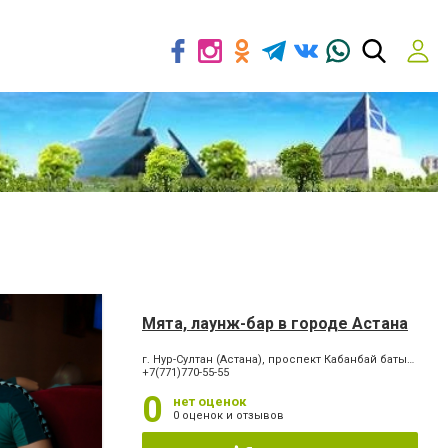
Мята, лаунж-бар в городе Астана
г. Нур-Султан (Астана), проспект Кабанбай батыр, 7
+7(771)770-55-55
0
нет оценок
0 оценок и отзывов