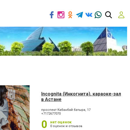
Incognita (Инкогнита), караоке-зал
в Астане
проспект Кабанбай батыра, 17
+7172677070
0
нет оценок
0 оценок и отзывов