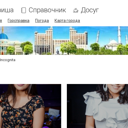
фиша
Справочник
Досуг
я
Горсправка
Погода
Карта города
Incognita