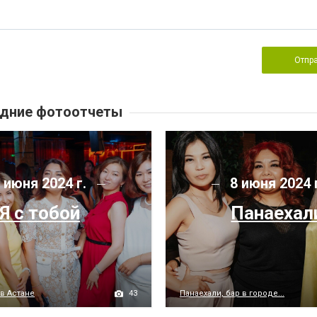
Отпр
дние фотоотчеты
 июня 2024 г.
8 июня 2024 
Я с тобой
Панаехал
43
 в Астане
Панаехали, бар в городе...