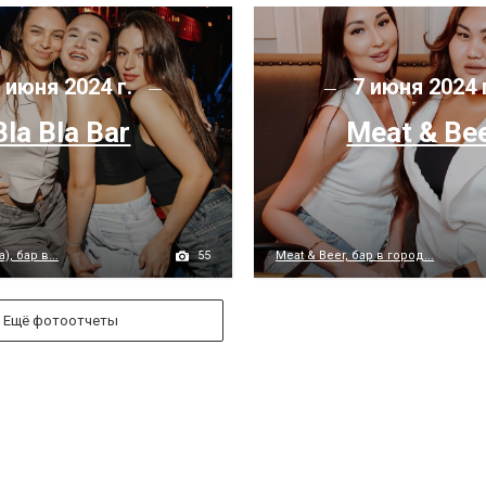
 июня 2024 г.
7 июня 2024 
Bla Bla Bar
Meat & Be
55
), бар в...
Meat & Beer, бар в город...
Ещё фотоотчеты