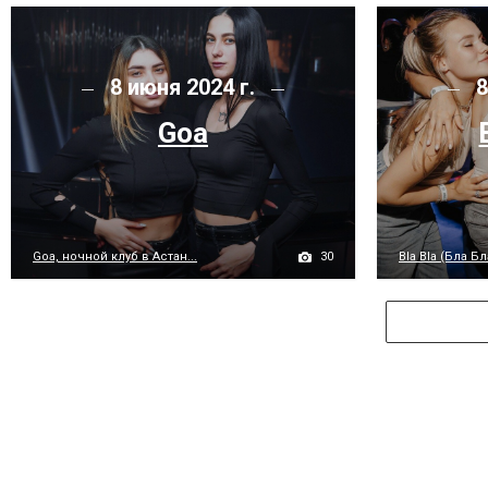
8 июня 2024 г.
8
Goa
30
Goa, ночной клуб в Астан...
Bla Bla (Бла Бла