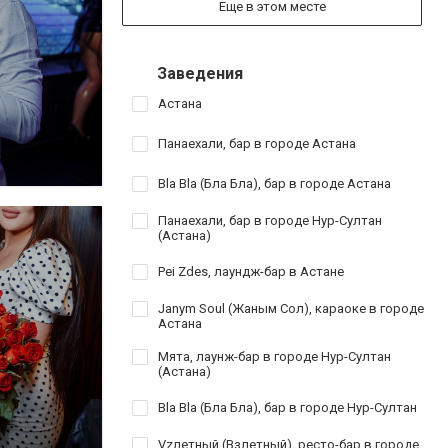
Еще в этом месте
Заведения
Астана
Панаехали, бар в городе Астана
Bla Bla (Бла Бла), бар в городе Астана
Панаехали, бар в городе Нур-Султан
(Астана)
Pei Zdes, лаундж-бар в Астане
Janym Soul (Жаным Сол), караоке в городе
Астана
Мята, лаунж-бар в городе Нур-Султан
(Астана)
Bla Bla (Бла Бла), бар в городе Нур-Султан
Vzлетный (Взлетный), ресто-бар в городе