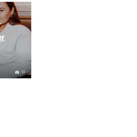
г.
er
51