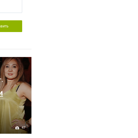
авить
г.
и
47