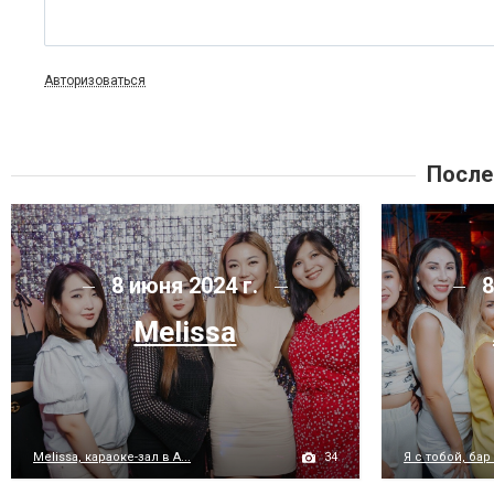
Авторизоваться
После
8 июня 2024 г.
8
Melissa
34
Melissa, караоке-зал в А...
Я с тобой, бар