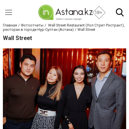
18+
Главная
Фотоотчеты
Wall Street Restaurant (Уол Стрит Рэстрант),
ресторан в городе Нур-Султан (Астана)
Wall Street
Wall Street