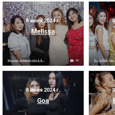
8 июня 2024 г.
8
Melissa
34
Melissa, караоке-зал в А...
Я с тобой, бар
8 июня 2024 г.
8
Goa