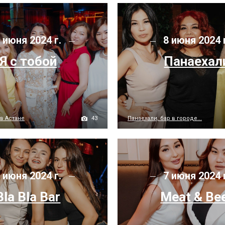
 июня 2024 г.
8 июня 2024 
Я с тобой
Панаехал
43
 в Астане
Панаехали, бар в городе...
 июня 2024 г.
7 июня 2024 
Bla Bla Bar
Meat & Be