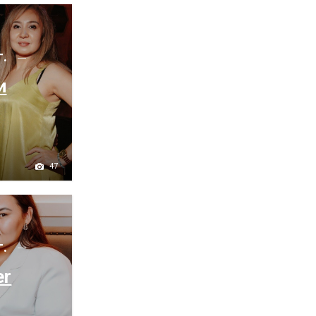
г.
и
47
г.
er