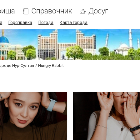
фиша
Справочник
Досуг
я
Горсправка
Погода
Карта города
городе Нур-Султан
Hungry Rabbit