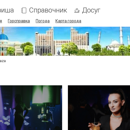
фиша
Справочник
Досуг
я
Горсправка
Погода
Карта города
aza