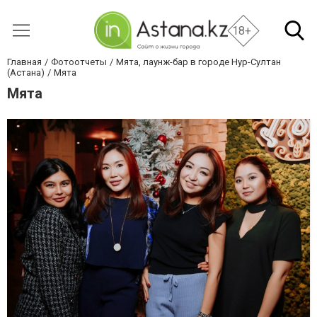
18+
Главная
Фотоотчеты
Мята, лаунж-бар в городе Нур-Султан
(Астана)
Мята
Мята