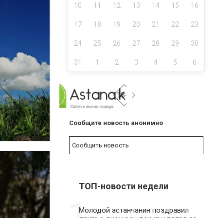
10
11
12
13
14
15
16
17
18
19
20
21
22
23
24
25
26
27
28
29
30
31
1
2
3
4
5
6
NEW
18+
Сообщите новость анонимно
Сообщить новость
ТОП-новости недели
1
Молодой астанчанин поздравил