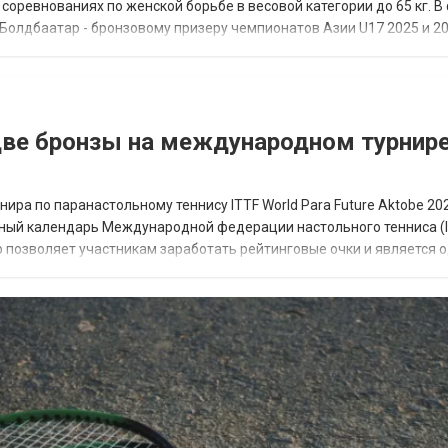
 соревнованиях по женской борьбе в весовой категории до 65 кг. 
Болдбаатар - бронзовому призеру чемпионатов Азии U17 2025 и 20
цами из Венгрии...
две бронзы на международном турнире
ра по паранастольному теннису ITTF World Para Future Aktobe 20
ьный календарь Международной федерации настольного тенниса (I
р позволяет участникам заработать рейтинговые очки и является 
в Лос-Анджелесе. П...