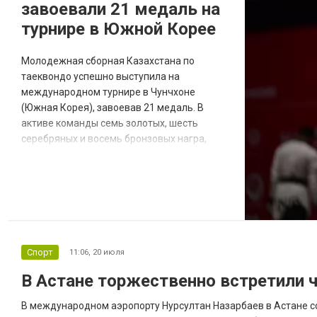
завоевали 21 медаль на
турнире в Южной Корее
Молодежная сборная Казахстана по
таеквондо успешно выступила на
международном турнире в Чунчхоне
(Южная Корея), завоевав 21 медаль. В
активе команды семь золотых, шесть
серебряных и восемь бронзовых награ,
сообщает Olympic.kz. Казахстанские
таеквондисты вошли в число лидеров
международного молодежного турнира,
прошедшего в городе Чунчхон (Южная
Корея). По итогам соревнований
национальная команда завоевала 21
медаль: семь золотых, шесть серебряных и
Спорт
11:06,
20 июля
восемь...
В Астане торжественно встретили ч
В международном аэропорту Нурсултан Назарбаев в Астане с