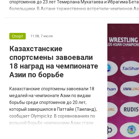
спортсменов до 23 лет Темирлана Мукатаева и Ибрагима Бета
болельщики. В Астане торжественно встретили чемпионов Ази
Бетаева. После успешного выступления на континентальном пе
Спорт
11:08,
7 июля
Казахстанские
спортсмены завоевали
18 наград на чемпионате
Азии по борьбе
Казахстанские спортсмены завоевали 18
медалей на чемпионате Азии по видам
борьбы среди спортсменов до 20 лет,
который завершился в Паттайе (Таиланд),
сообщает Olympic.kz. В соревнованиях по
вольной борьбе чемпионами Азии стали
Бекасыл Асамбек (до 61 кг) и Нурдаулет
Сейилбеков (до 74 кг). Серебряные награды