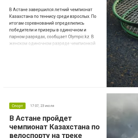
В Астане завершился летний чемпионат
Казахстана по теннису среди взрослых. По
итогам соревнований определились
победители и призеры в одиночном и
парном разрядах, сообщает Olympic.kz. В
женском одиночном разряде чемпионкой
стала Инкар Дюсебай из Алматы.
Серебряную медаль завоевала Сандугаш
Кенжибаева из Астаны, бронзовую - Ева
Корышева, представляющая Актюбинскую
область. Среди мужчин победу одержал
Даниал Рахметуллаев из Актау. Второе
место занял Ерасыл Е...
Спорт
17:07,
23 июля
В Астане пройдет
чемпионат Казахстана по
велоспорту на треке