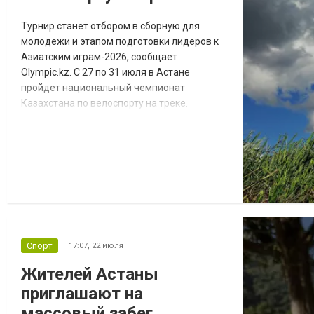
Турнир станет отбором в сборную для
молодежи и этапом подготовки лидеров к
Азиатским играм-2026, сообщает
Olympic.kz. С 27 по 31 июля в Астане
пройдет национальный чемпионат
Казахстана по велоспорту на треке.
Соревнования примет велотрек
«Сарыарка». Как сообщили в Федерации
велоспорта, для молодых спортсменов
чемпионат станет одним из этапов отбора в
национальную сборную Казахстана. В свою
очередь лидеры команды используют
турнир в рамках подготовки к Азиа...
Спорт
17:07,
22 июля
Жителей Астаны
приглашают на
массовый забег