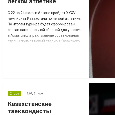
лёгкой атлетике
С 22 по 24 июля в Астане пройдет XXXV
чемпионат Казахстана по лёгкой атлетике.
По итогам турнира будет сформирован
состав национальной сборной для участия
в Азиатских играх. Главные соревнования
страны примет новый стадион Казахского
национального университета спорта.
Турнир по метательным дисциплинам
пройдет на секторе для метаний
легкоатлетического спортивного комплекса
Qazaqstan. За медали чемпионата
поборются более 265 спортсменов из 17
регионов Казахс...
Спорт
17:07,
21 июля
Казахстанские
таеквондисты