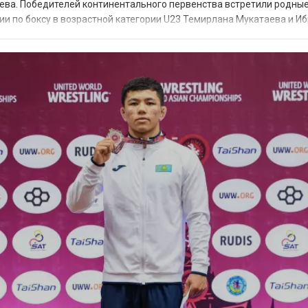
ева. Победителей континентального первенства встретили родные
и по боксу в возрастной категории U23 Темирлана Мукатаева и И
рвенстве спортсменов в аэропо...