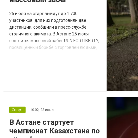
25 июля на старт выйдут до 1 700
участников, для них подготовили две
дистанции, сообщили в пресс-службе
столичного акимата. В Астане 25 июля
состоится массовый забег RUN FOR LIBERTY,
посвященный борьбе с торговлей людьми,
сообщили в столичном акимате. Для
участников подготовили две дистанции - 4
км и 7,6 км. Принять участие могут жители и
гости столицы старше 16 лет. Всего
организаторы планируют принять 1 700
бегунов. Онлайн-регистрация открылась 22
июля в...
Спорт
10:02,
22 июля
В Астане стартует
чемпионат Казахстана по