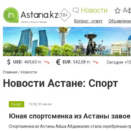
Новости
А
18+
Вопрос - ответ
Объявлени
USD:
469,63 тг.
EUR:
542,08 тг.
Сегодня
+15
Главная
Новости
Новости Астане: Спорт
Спорт
12:02,
31 июля
Юная спортсменка из Астаны завое
Спортсменка из Астаны Айша Абдималик стала серебряным пр