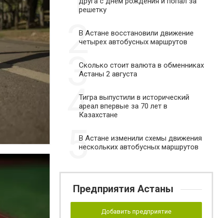
друга с днем рождения и попал за
решетку
2
В Астане восстановили движение
четырех автобусных маршрутов
3
Сколько стоит валюта в обменниках
Астаны 2 августа
4
Тигра выпустили в исторический
ареал впервые за 70 лет в
Казахстане
5
В Астане изменили схемы движения
нескольких автобусных маршрутов
Предприятия Астаны
Добавить предприятие