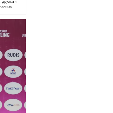
, друзья и
брагима