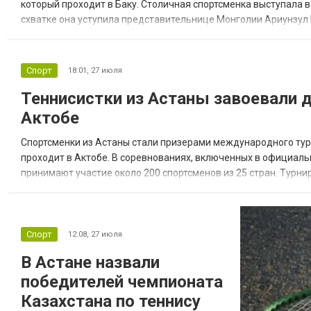
который проходит в Баку. Столичная спортсменка выступала в
схватке она уступила представительнице Монголии Ариунзул 
пути к финалу Айша Абдималик одержала победы над соперни
Спорт
18:01,
27 июля
Теннисистки из Астаны завоевали 
Актобе
Спортсменки из Астаны стали призерами международного турни
проходит в Актобе. В соревнованиях, включенных в официал
принимают участие около 200 спортсменов из 25 стран. Турни
этапов подготовки к летним Паралимпийским играм 2028 года 
Спорт
12:08,
27 июля
В Астане назвали
победителей чемпионата
Казахстана по теннису