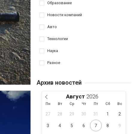
Образование
Новости компаний
Авто
Технологии
Наука
Разное
Архив новостей
Август
Пн
Вт
Ср
Чт
Пт
Сб
Вс
27
28
29
30
31
1
2
3
4
5
6
7
8
9