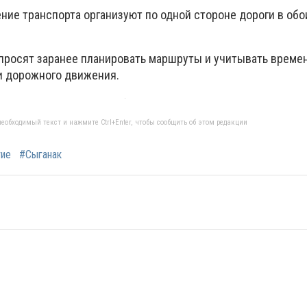
ние транспорта организуют по одной стороне дороги в обо
просят заранее планировать маршруты и учитывать време
и дорожного движения.
еобходимый текст и нажмите Ctrl+Enter, чтобы сообщить об этом редакции
тие
#Cыганак