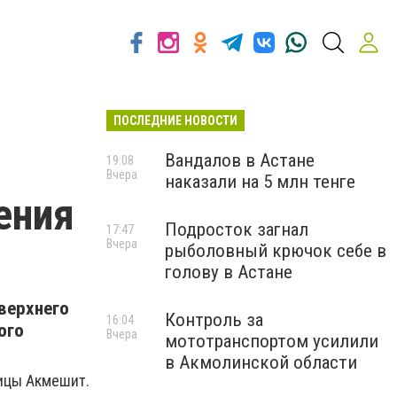
ПОСЛЕДНИЕ НОВОСТИ
Вандалов в Астане
19:08
Вчера
наказали на 5 млн тенге
ения
Подросток загнал
17:47
Вчера
рыболовный крючок себе в
голову в Астане
 верхнего
Контроль за
16:04
ого
Вчера
мототранспортом усилили
в Акмолинской области
лицы Акмешит.