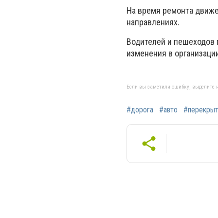
На время ремонта движе
направлениях.
Водителей и пешеходов 
изменения в организаци
Если вы заметили ошибку, выделите н
#дорога
#авто
#перекры