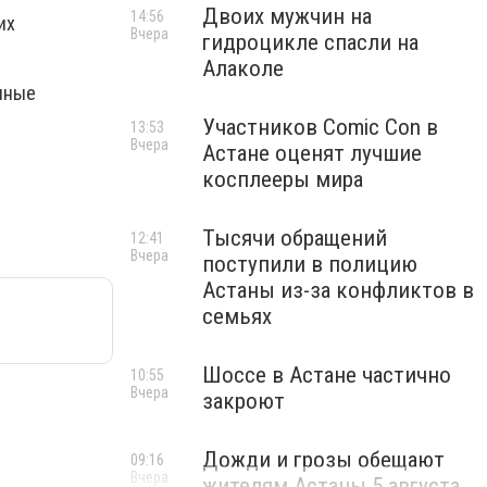
Двоих мужчин на
14:56
их
Вчера
гидроцикле спасли на
Алаколе
нные
Участников Comic Con в
13:53
Вчера
Астане оценят лучшие
косплееры мира
Тысячи обращений
12:41
Вчера
поступили в полицию
Астаны из-за конфликтов в
семьях
Шоссе в Астане частично
10:55
Вчера
закроют
Дожди и грозы обещают
09:16
Вчера
жителям Астаны 5 августа