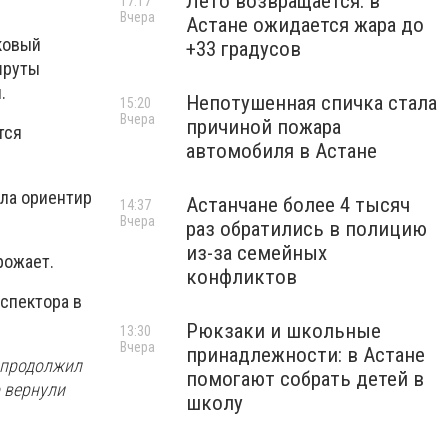
Лето возвращается: в
17:17
Вчера
Астане ожидается жара до
ковый
+33 градусов
шруты
.
Непотушенная спичка стала
15:20
Вчера
причиной пожара
тся
автомобиля в Астане
яла ориентир
Астанчане более 4 тысяч
14:37
Вчера
раз обратились в полицию
из-за семейных
рожает.
конфликтов
спектора в
Рюкзаки и школьные
13:30
Вчера
принадлежности: в Астане
о продолжил
помогают собрать детей в
о вернули
школу