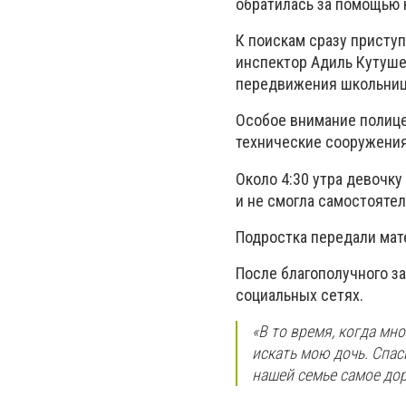
обратилась за помощью 
К поискам сразу присту
инспектор Адиль Кутуш
передвижения школьниц
Особое внимание полице
технические сооружения
Около 4:30 утра девочку
и не смогла самостоятел
Подростка передали мате
После благополучного з
социальных сетях.
«В то время, когда мн
искать мою дочь. Спас
нашей семье самое доро