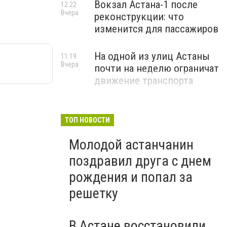
Вокзал Астана-1 после
12:22
Вчера
реконструкции: что
изменится для пассажиров
На одной из улиц Астаны
11:19
Вчера
почти на неделю ограничат
движение транспорта
ТОП НОВОСТИ
Молодой астанчанин
поздравил друга с днем
рождения и попал за
решетку
В Астане восстановили