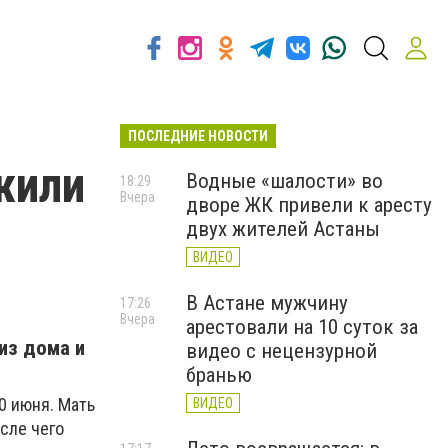
ПОСЛЕДНИЕ НОВОСТИ
жили
Водные «шалости» во
18:29
Вчера
дворе ЖК привели к аресту
двух жителей Астаны
ВИДЕО
В Астане мужчину
17:26
Вчера
арестовали на 10 суток за
из дома и
видео с нецензурной
бранью
0 июня. Мать
ВИДЕО
осле чего