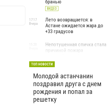
бранью
ВИДЕО
Лето возвращается: в
17:17
Вчера
Астане ожидается жара до
+33 градусов
Непотушенная спичка стала
15:20
Вчера
причиной пожара
автомобиля в Астане
ТОП НОВОСТИ
Молодой астанчанин
поздравил друга с днем
рождения и попал за
решетку