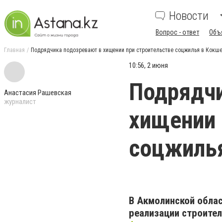
Новости
Вопрос - ответ
Объ
Главная
Подрядчика подозревают в хищении при строительстве соцжилья в Кокше
10:56, 2 июня
Подрядчи
Анастасия Рашевская
журналист
хищении 
соцжилья
В Акмолинской обла
реализации строите