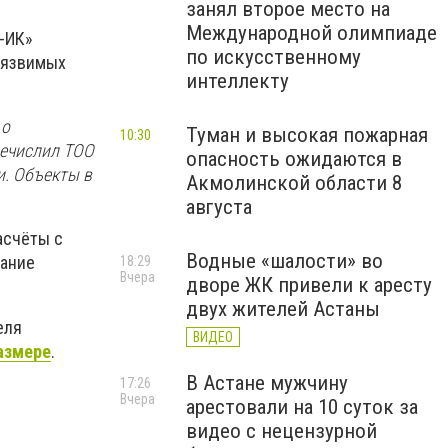
занял второе место на
Международной олимпиаде
а-ИК»
по искусственному
уязвимых
интеллекту
 о
Туман и высокая пожарная
10:30
речислил ТОО
опасность ожидаются в
и. Объекты в
Акмолинской области 8
августа
асчёты с
Водные «шалости» во
вание
18:29
Вчера
дворе ЖК привели к аресту
двух жителей Астаны
еля
ВИДЕО
азмере
.
В Астане мужчину
17:26
Вчера
арестовали на 10 суток за
видео с нецензурной