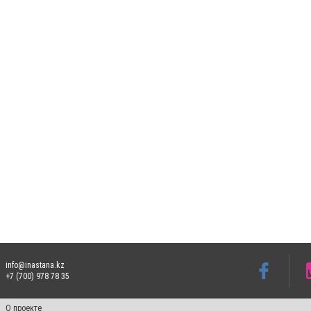
info@inastana.kz
+7 (700) 978 78 35
О проекте