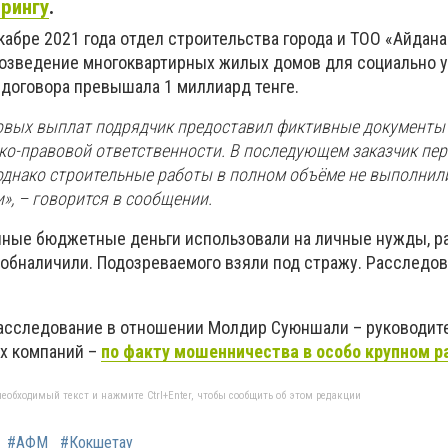
рингу
.
кабре 2021 года отдел строительства города и ТОО «Айдан
возведение многоквартирных жилых домов для социально 
 договора превышала 1 миллиард тенге.
овых выплат подрядчик предоставил фиктивные документы
ко-правовой ответственности. В последующем заказчик пе
 однако строительные работы в полном объёме не выполнил
», – говорится в сообщении.
ные бюджетные деньги использовали на личные нужды, р
х обналичили. Подозреваемого взяли под стражу. Расследо
расследование в отношении Молдир Суюншали – руководит
х компаний –
по факту мошенничества в особо крупном р
еобходимый текст и нажмите Ctrl+Enter, чтобы сообщить об этом редакции
#АФМ
#Кокшетау