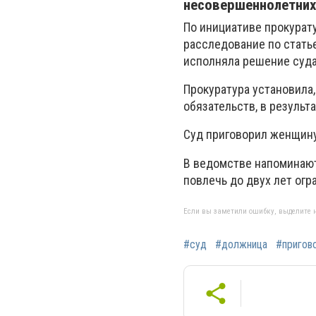
несовершеннолетних
По инициативе прокурат
расследование по стать
исполняла решение суда
Прокуратура установила
обязательств, в результ
Суд приговорил женщину
В ведомстве напоминают
повлечь до двух лет ог
Если вы заметили ошибку, выделите н
#суд
#должница
#пригов