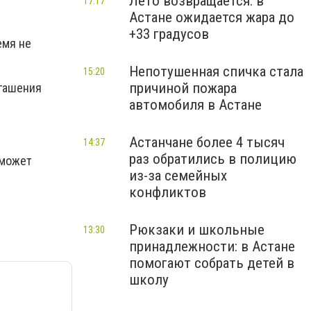
Лето возвращается: в
17:17
Астане ожидается жара до
+33 градусов
емя не
Непотушенная спичка стала
15:20
причиной пожара
огашения
автомобиля в Астане
Астанчане более 4 тысяч
14:37
раз обратились в полицию
 может
из-за семейных
конфликтов
Рюкзаки и школьные
13:30
принадлежности: в Астане
помогают собрать детей в
школу