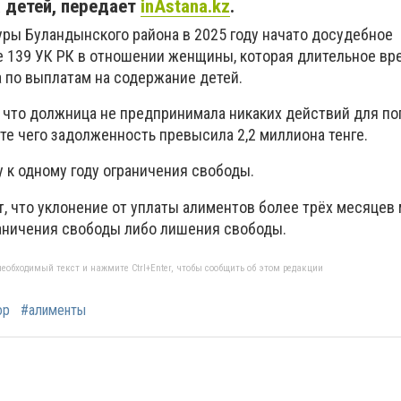
 детей, передает
inAstana.kz
.
уры Буландынского района в 2025 году начато досудебное
е 139 УК РК в отношении женщины, которая длительное вр
 по выплатам на содержание детей.
, что должница не предпринимала никаких действий для п
ате чего задолженность превысила 2,2 миллиона тенге.
 к одному году ограничения свободы.
, что уклонение от уплаты алиментов более трёх месяцев
раничения свободы либо лишения свободы.
еобходимый текст и нажмите Ctrl+Enter, чтобы сообщить об этом редакции
ор
#алименты