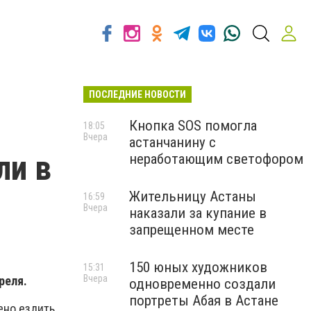
ПОСЛЕДНИЕ НОВОСТИ
Кнопка SOS помогла
18:05
Вчера
астанчанину с
ли в
неработающим светофором
Жительницу Астаны
16:59
Вчера
наказали за купание в
запрещенном месте
150 юных художников
15:31
Вчера
реля.
одновременно создали
портреты Абая в Астане
ено ездить