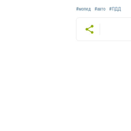
#мопед
#авто
#ПДД