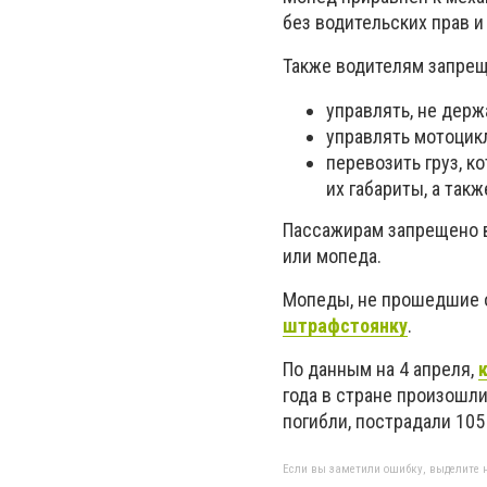
без водительских прав 
Также водителям запрещ
управлять, не держ
управлять мотоцик
перевозить груз, к
их габариты, а так
Пассажирам запрещено в
или мопеда.
Мопеды, не прошедшие 
штрафстоянку
.
По данным на 4 апреля,
года в стране произошл
погибли, пострадали 105
Если вы заметили ошибку, выделите н