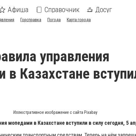
Афиша
Справочник
Досуг
явления
Горсправка
Погода
Карта города
авила управления
 в Казахстане вступи
Иллюстративное изображение с сайта Pixabay
ия мопедами в Казахстане вступили в силу сегодня, 5 ап
ническим транспортным средствам. Теперь на нём запрещ