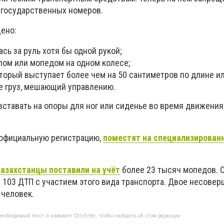
и государственных номеров.
ено:
ась за руль хотя бы одной рукой;
лом или мопедом на одном колесе;
оторый выступает более чем на 50 сантиметров по длине и
же груз, мешающий управлению.
ставать на опоры для ног или сиденье во время движения
официальную регистрацию,
поместят на специализирован
казахстанцы поставили на учёт
более 23 тысяч мопедов. С
и 103 ДТП с участием этого вида транспорта. Двое несове
 человек.
еобходимый текст и нажмите Ctrl+Enter, чтобы сообщить об этом редакции