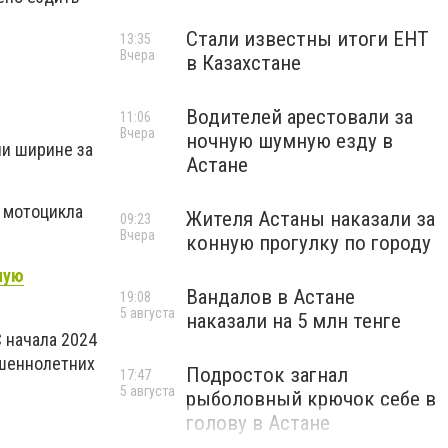
Стали известны итоги ЕНТ
13:35
Вчера
в Казахстане
Водителей арестовали за
11:06
Вчера
ночную шумную езду в
ли ширине за
Астане
 мотоцикла
Жителя Астаны наказали за
09:23
Вчера
конную прогулку по городу
ную
Вандалов в Астане
19:08
5 августа
наказали на 5 млн тенге
 начала 2024
ршеннолетних
Подросток загнал
17:47
5 августа
рыболовный крючок себе в
голову в Астане