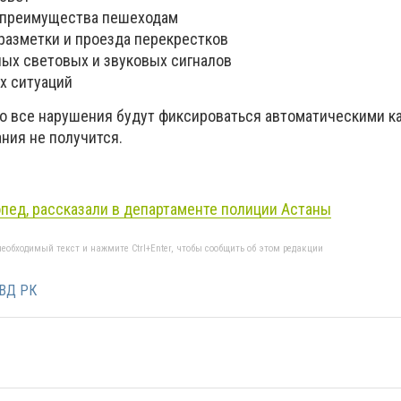
 преимущества пешеходам
 разметки и проезда перекрестков
ных световых и звуковых сигналов
х ситуаций
то все нарушения будут фиксироваться автоматическими к
ния не получится.
пед,
рассказали в департаменте полиции Астаны
еобходимый текст и нажмите Ctrl+Enter, чтобы сообщить об этом редакции
ВД РК