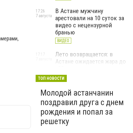
В Астане мужчину
17:26
7 августа
арестовали на 10 суток за
видео с нецензурной
бранью
амерами,
ВИДЕО
Лето возвращается: в
17:17
7 августа
Астане ожидается жара до
+33 градусов
ТОП НОВОСТИ
Молодой астанчанин
поздравил друга с днем
рождения и попал за
решетку