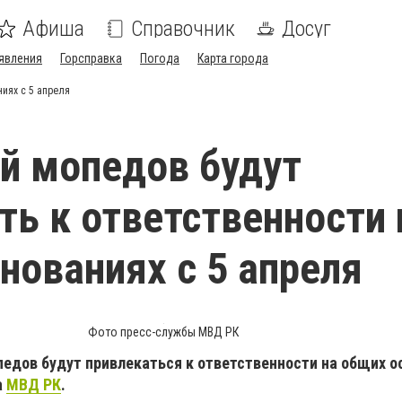
Афиша
Справочник
Досуг
явления
Горсправка
Погода
Карта города
иях с 5 апреля
й мопедов будут
ть к ответственности 
нованиях с 5 апреля
Фото пресс-службы МВД РК
педов будут привлекаться к ответственности на общих о
а
МВД РК
.