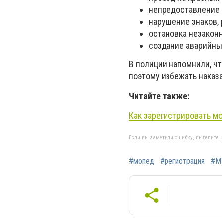
непредоставление
нарушение знаков,
остановка незакон
создание аварийны
В полиции напомнили, ч
поэтому избежать наказа
Читайте также:
Как зарегистрировать
мо
Если вы заметили ошибку, выделите н
#мопед
#регистрация
#М