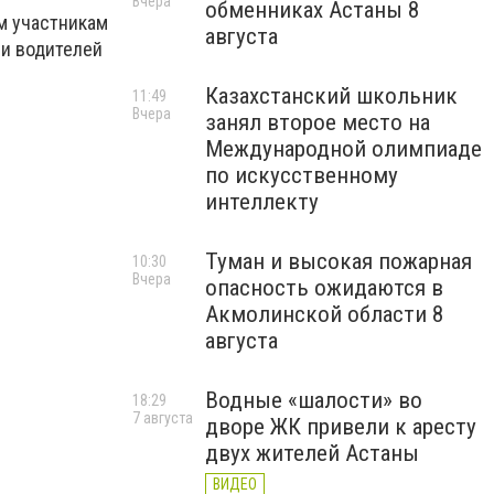
Вчера
обменниках Астаны 8
м участникам
августа
 и водителей
Казахстанский школьник
11:49
Вчера
занял второе место на
Международной олимпиаде
по искусственному
интеллекту
Туман и высокая пожарная
10:30
Вчера
опасность ожидаются в
Акмолинской области 8
августа
Водные «шалости» во
18:29
7 августа
дворе ЖК привели к аресту
двух жителей Астаны
ВИДЕО