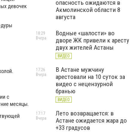
опасность ожидаются в
ных девочек
Акмолинской области 8
августа
едуры
Водные «шалости» во
18:29
Вчера
дворе ЖК привели к аресту
двух жителей Астаны
ВИДЕО
В Астане мужчину
17:26
колой.
Вчера
арестовали на 10 суток за
видео с нецензурной
бранью
ии с
ВИДЕО
тние месяцы.
Лето возвращается: в
17:17
ствующей
Вчера
Астане ожидается жара до
+33 градусов