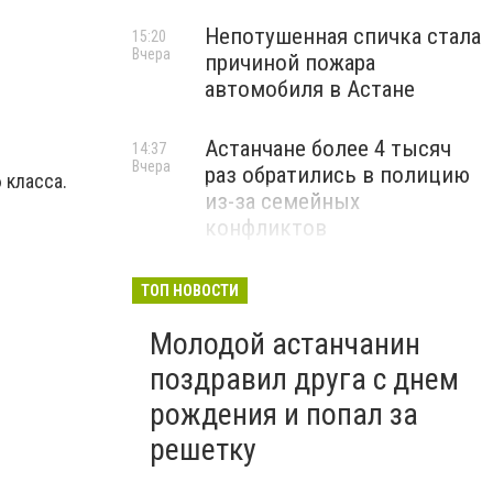
Непотушенная спичка стала
15:20
Вчера
причиной пожара
автомобиля в Астане
Астанчане более 4 тысяч
14:37
Вчера
раз обратились в полицию
 класса.
из-за семейных
конфликтов
.
ТОП НОВОСТИ
Молодой астанчанин
поздравил друга с днем
рождения и попал за
решетку