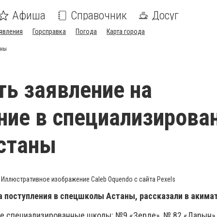
Афиша
Справочник
Досуг
явления
Горсправка
Погода
Карта города
аны
ть заявление на
ние в специализирова
станы
Иллюстративное изображение Caleb Oquendo с сайта Рexels
а поступления в спецшколы Астаны, рассказали в акимат
е специализированные школы: №9 «Зерде», № 82 «Дарын»,