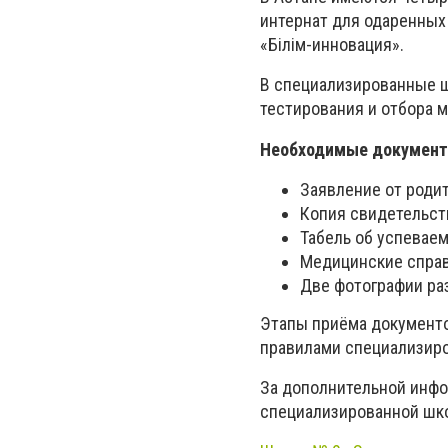
интернат для одаренных
«Білім-инновация».
В специализированные 
тестирования и отбора 
Необходимые документ
Заявление от роди
Копия свидетельст
Табель об успевае
Медицинские справ
Две фотографии раз
Этапы приёма документо
правилами специализиро
За дополнительной инф
специализированной шк