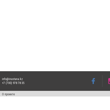
info@inastana.kz
+7 (700) 978 78 35
О проекте
Свидетельство № 17812-СИ от 26 июля 2019 года
Все права защищены. Ретрансляция и цитирование материалов разрешается при ука