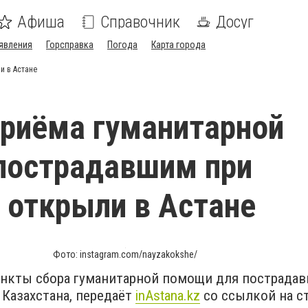
Афиша
Справочник
Досуг
явления
Горсправка
Погода
Карта города
и в Астане
риёма гуманитарной
пострадавшим при
 открыли в Астане
Фото: instagram.com/nayzakokshe/
ункты сбора гуманитарной помощи для пострадав
 Казахстана, передаёт
inАstana.kz
со ссылкой на с