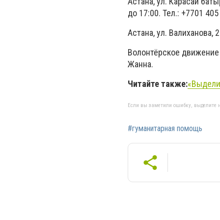
Астана, ул. Карасай баты
до 17:00. Тел.: +7701 405
Астана, ул. Валиханова, 2
Волонтёрское движение «
Жанна.
Читайте также:
«Выдели
Если вы заметили ошибку, выделите н
#гуманитарная помощь