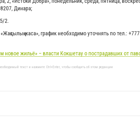
ра, 2, «Истоки Добра», понедельник, среда, пятница, воскре
 8207, Динара;
5/2.
Жақсылық жаса», график необходимо уточнять по тел.: +777
м новое жильё» – власти Кокшетау о пострадавших от пав
еобходимый текст и нажмите Ctrl+Enter, чтобы сообщить об этом редакции