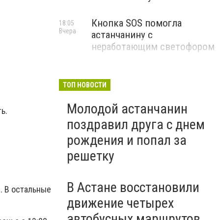
Кнопка SOS помогла
18:05
Вчера
астанчанину с
неработающим светофором
ТОП НОВОСТИ
Молодой астанчанин
ь.
поздравил друга с днем
рождения и попал за
решетку
В Астане восстановили
0. В остальные
движение четырех
автобусных маршрутов