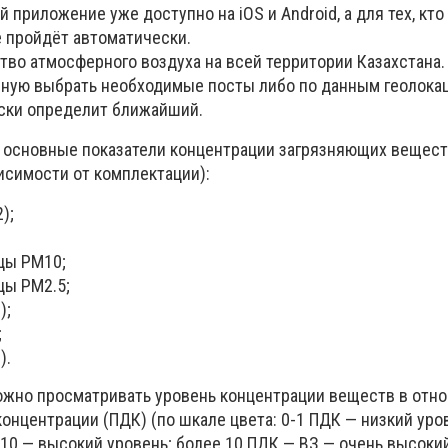
 приложение уже доступно на iOS и Android, а для тех, кто
 пройдёт автоматически.
тво атмосферного воздуха на всей территории Казахстана.
чную выбрать необходимые посты либо по данным геолока
ски определит ближайший.
основные показатели концентрации загрязняющих вещест
исимости от комплектации):
);
цы РМ10;
цы РМ2.5;
);
;
).
жно просматривать уровень концентрации веществ в отн
нцентрации (ПДК) (по шкале цвета: 0-1 ПДК — низкий уров
10 — высокий уровень; более 10 ПДК — ВЗ — очень высокий