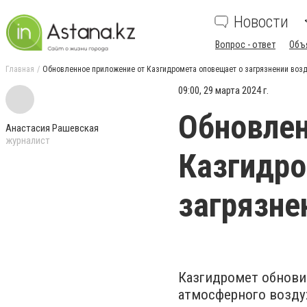
Новости
Вопрос - ответ
Объ
Главная
Обновленное приложение от Казгидромета оповещает о загрязнении возд
09:00, 29 марта 2024 г.
Обновлен
Анастасия Рашевская
журналист
Казгидро
загрязне
Казгидромет обнови
атмосферного воздух