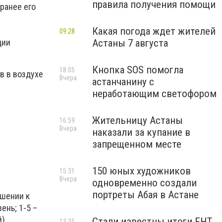
правила получения помощи
 ранее его
Какая погода ждет жителей
09:28
ции
Астаны 7 августа
Кнопка SOS помогла
18:05
в в воздухе
Вчера
астанчанину с
неработающим светофором
Жительницу Астаны
16:59
Вчера
наказали за купание в
запрещенном месте
150 юных художников
15:31
Вчера
одновременно создали
портреты Абая в Астане
ошении к
ень; 1-5 –
).
Стали известны итоги ЕНТ
13:35