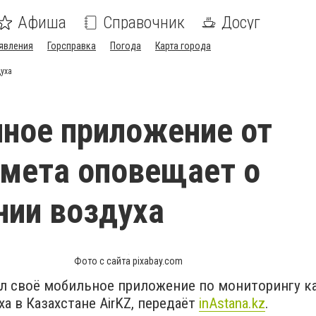
Афиша
Справочник
Досуг
явления
Горсправка
Погода
Карта города
уха
ное приложение от
мета оповещает о
нии воздуха
Фото с сайта pixabay.com
л своё мобильное приложение по мониторингу к
а в Казахстане AirKZ, передаёт
inАstana.kz
.