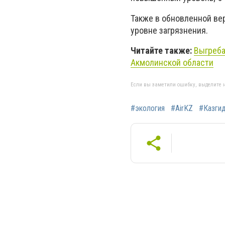
Также в обновленной ве
уровне загрязнения.
Читайте также:
Выгреба
Акмолинской области
Если вы заметили ошибку, выделите н
#экология
#AirKZ
#Казги