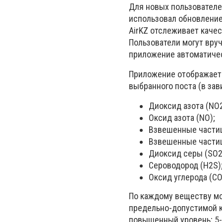
Для новых пользователей
использовал обновление
AirKZ отслеживает качес
Пользователи могут вру
приложение автоматиче
Приложение отображает 
выбранного поста (в зав
Диоксид азота (NO2
Оксид азота (NO);
Взвешенные части
Взвешенные части
Диоксид серы (SO2
Сероводород (H2S)
Оксид углерода (CO
По каждому веществу мо
предельно-допустимой ко
повышенный уровень; 5-