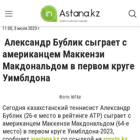
11:00, 3 июля 2023 г.
Александр Бублик сыграет с
американцем Маккензи
Макдональдом в первом круге
Уимблдона
Фото: ktf.kz
Сегодня казахстанский теннисист Александр
Бублик (26-е место в рейтинге ATP) сыграет с
американцем Маккензи Макдональдом (64-е
место) в первом круге Уимблдона-2023,
сообщает
inastana.kz
со ссылкой на
sports.kz
.