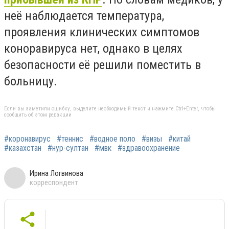
неё наблюдается температура,
проявления клинических симптомов
коноравируса нет, однако в целях
безопасности её решили поместить в
больницу.
Если вы заметили ошибку, выделите необходимый текст и нажмите Ctrl+Enter, чтобы
сообщить об этом редакции
#коронавирус
#теннис
#водное поло
#визы
#китай
#казахстан
#нур-султан
#мвк
#здравоохранение
Ирина Логвинова
корреспондент