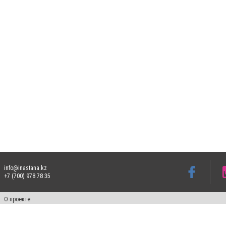
info@inastana.kz
+7 (700) 978 78 35
О проекте
Свидетельство № 17812-СИ от 26 июля 2019 года