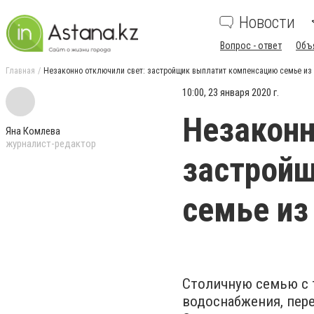
Новости
Вопрос - ответ
Объ
Главная
Незаконно отключили свет: застройщик выплатит компенсацию семье из 
10:00, 23 января 2020 г.
Незаконн
Яна Комлева
журналист-редактор
застрой
семье из
Столичную семью с 
водоснабжения, пер