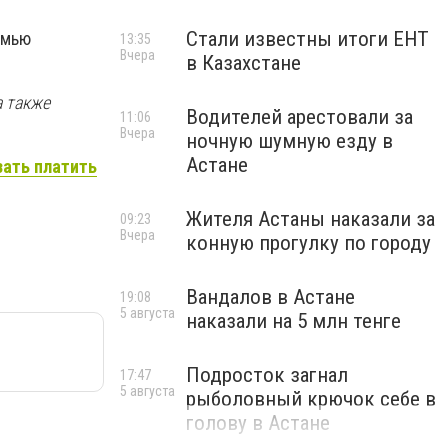
Стали известны итоги ЕНТ
емью
13:35
Вчера
в Казахстане
а также
Водителей арестовали за
11:06
Вчера
ночную шумную езду в
Астане
зать платить
Жителя Астаны наказали за
09:23
Вчера
конную прогулку по городу
Вандалов в Астане
19:08
5 августа
наказали на 5 млн тенге
Подросток загнал
17:47
5 августа
рыболовный крючок себе в
голову в Астане