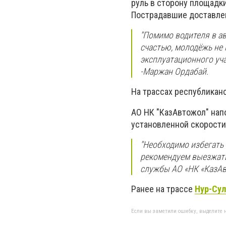
руль в сторону площадки
Пострадавшие доставлен
''Помимо водителя в а
счастью, молодёжь не
эксплуатационного уча
-Маржан Ордабай.
На трассах республикан
АО НК "КазАвтожол" нап
установленной скорости
''Необходимо избегат
рекомендуем выезжать 
службы
АО «НК «КазА
Ранее на трассе
Нур-Сул
Если вы заметили ошибку, выделите н