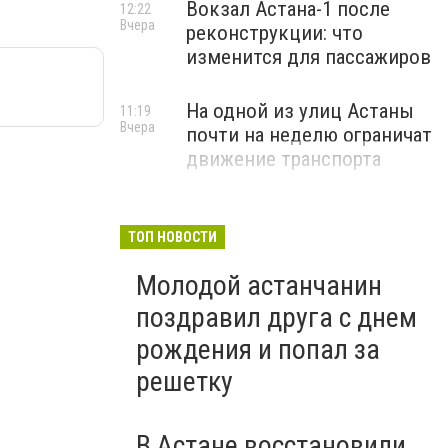
Вокзал Астана-1 после
12:22
Вчера
реконструкции: что
изменится для пассажиров
На одной из улиц Астаны
11:19
Вчера
почти на неделю ограничат
движение транспорта
ТОП НОВОСТИ
Молодой астанчанин
поздравил друга с днем
рождения и попал за
решетку
В Астане восстановили