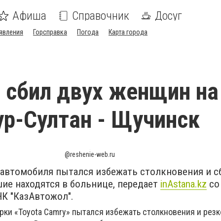
Афиша
Справочник
Досуг
явления
Горсправка
Погода
Карта города
 сбил двух женщин на
ур-Султан - Щучинск
@reshenie-web.ru
 автомобиля пытался избежать столкновения и с
ие находятся в больнице, передает
inAstana.kz
со
НК "КазАвтожол".
рки «Toyota Camry» пытался избежать столкновения и рез