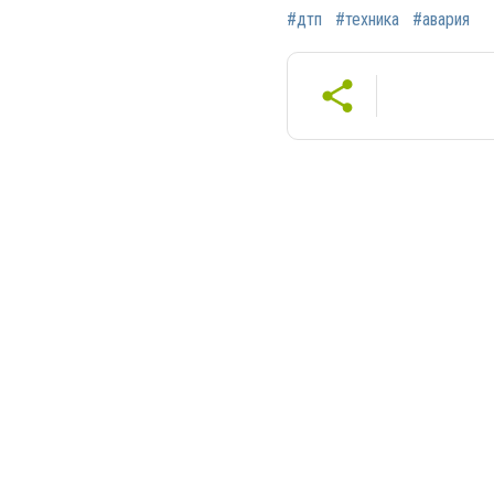
#дтп
#техника
#авария