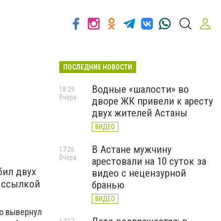
ПОСЛЕДНИЕ НОВОСТИ
Водные «шалости» во
18:29
Вчера
дворе ЖК привели к аресту
двух жителей Астаны
ВИДЕО
В Астане мужчину
17:26
Вчера
арестовали на 10 суток за
бил двух
видео с нецензурной
 ссылкой
бранью
ВИДЕО
ко вывернул