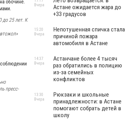
Лето возвращается: в
17:17
на обочине.
Вчера
Астане ожидается жара до
мами.
+33 градусов
 до 25 лет. К
Непотушенная спичка стала
15:20
Автожол»
Вчера
причиной пожара
автомобиля в Астане
Астанчане более 4 тысяч
14:37
, соблюдении
Вчера
раз обратились в полицию
из-за семейных
конфликтов
ьно
ль пресс-
Рюкзаки и школьные
13:30
Вчера
принадлежности: в Астане
помогают собрать детей в
школу