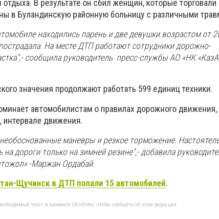
 отдыха. В результате он сбил женщин, которые торговали 
ы в Буландинскую районную больницу с различными трав
втомобиле находились парень и две девушки возрастом от 20
 пострадала. На месте ДТП работают сотрудники дорожно-
стка'',- сообщила руководитель пресс-службы АО «НК «Каз
ского значения продолжают работать 599 единиц техники.
оминает автомобилистам о правилах дорожного движения
, интервале движения.
ь необоснованные маневры и резкое торможение. Н
астоятел
на дороги только на зимней резине'',- добавила руководите
втожол» -Маржан Ордабай.
тан-Щучинск в ДТП попали 15 автомобилей
.
еобходимый текст и нажмите Ctrl+Enter, чтобы сообщить об этом редакции