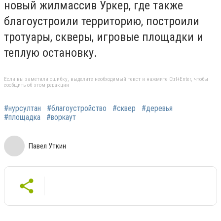
новый жилмассив Уркер, где также
благоустроили территорию, построили
тротуары, скверы, игровые площадки и
теплую остановку.
Если вы заметили ошибку, выделите необходимый текст и нажмите Ctrl+Enter, чтобы
сообщить об этом редакции
#нурсултан
#благоустройство
#сквер
#деревья
#площадка
#воркаут
Павел Уткин