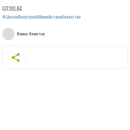
CITY01.KZ
#ШколаВыпускнойМамаАстанаКазахстан
Алмас Ахметов