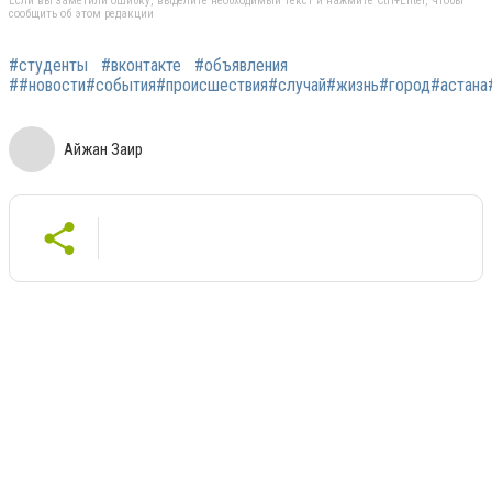
Если вы заметили ошибку, выделите необходимый текст и нажмите Ctrl+Enter, чтобы
сообщить об этом редакции
#студенты
#вконтакте
#объявления
##новости#события#происшествия#случай#жизнь#город#астана#а
Айжан Заир