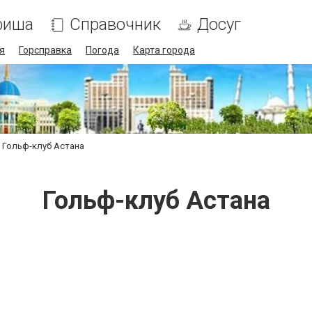
фиша
Справочник
Досуг
я
Горсправка
Погода
Карта города
Гольф-клуб Астана
Гольф-клуб Астана