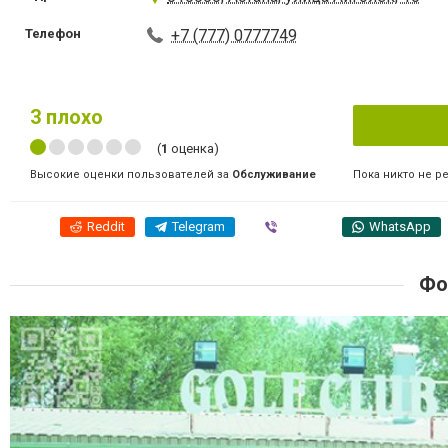
Телефон
+7 (777) 0777749
3
плохо
(
1
оценка)
Пока никто не р
Высокие оценки пользователей за
Обслуживание
Reddit
Telegram
Viber
WhatsApp
Фо