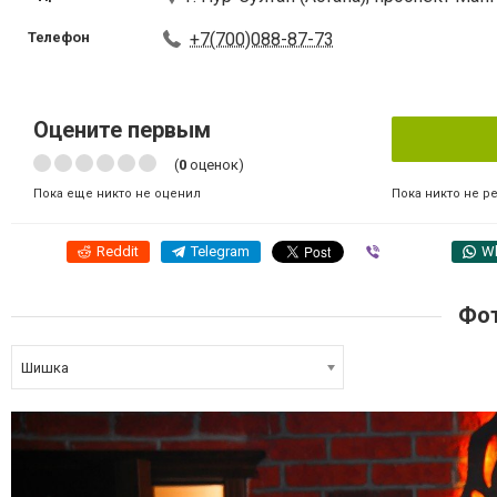
Телефон
+7(700)088-87-73
Оцените первым
(
0
оценок)
Пока никто не р
Пока еще никто не оценил
Reddit
Telegram
Viber
W
Фот
Шишка