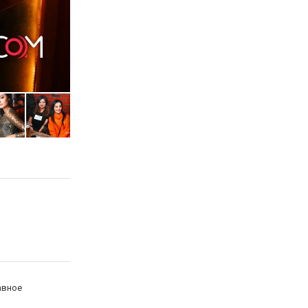
авное