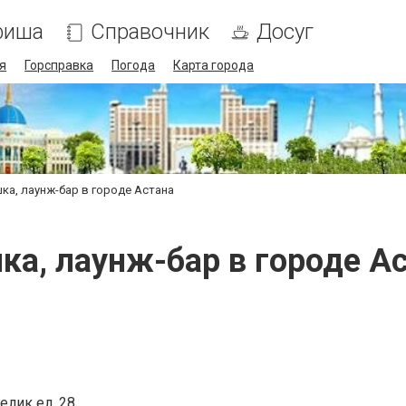
фиша
Справочник
Досуг
я
Горсправка
Погода
Карта города
ка, лаунж-бар в городе Астана
а, лаунж-бар в городе А
елик ел, 28