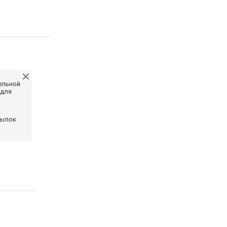
ельной
 для
сылок