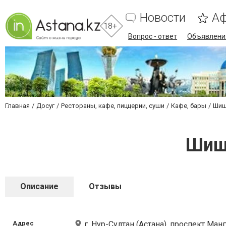
Новости
А
18+
Вопрос - ответ
Объявлени
Главная
Досуг
Рестораны, кафе, пиццерии, суши
Кафе, бары
Шиш
Шишк
Описание
Отзывы
Адрес
г. Нур-Султан (Астана), проспект Манг