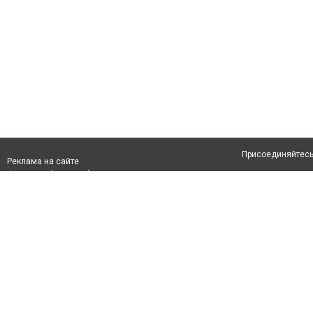
Присоединяйтесь 
Реклама на сайте
Франшиза "CitySites"
Авторы проекта
info@inastana.kz
О проекте
+7 (700) 978 78 35
Свидетельство №
Все права защищ
первом абзаце те
Политика конфид