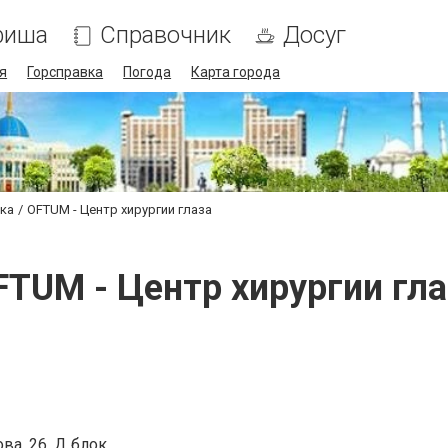
фиша
Справочник
Досуг
я
Горсправка
Погода
Карта города
ика
OFTUM - Центр хирургии глаза
FTUM - Центр хирургии гла
ва, 26, Д блок