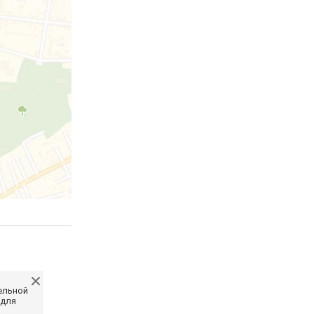
ельной
 для