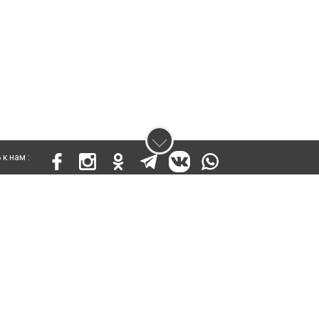
к нам :
 17812-СИ от 26 июля 2019 года
ены. Ретрансляция и цитирование материалов разрешается при указании ги
кста
енциальности
Правила сайта
Правила классифайд