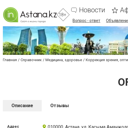
Новости
А
18+
Вопрос - ответ
Объявлени
Главная
Справочник
Медицина, здоровье
Коррекция зрения, опт
O
Описание
Отзывы
Адрес
010000, Астана, ул. Касыма Аманжоло