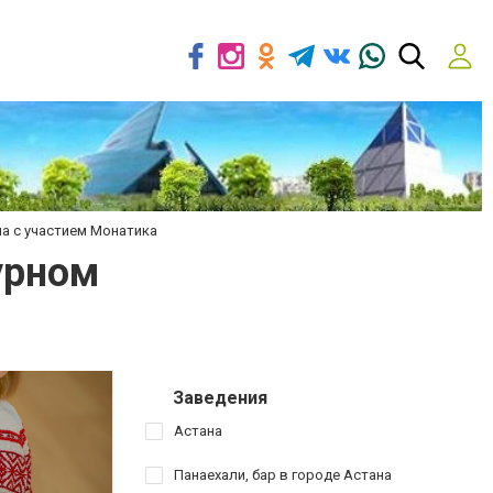
на с участием Монатика
урном
Заведения
Астана
Панаехали, бар в городе Астана