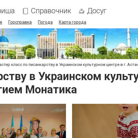
фиша
Справочник
Досуг
я
Горсправка
Погода
Карта города
астер класс по писанкарству в Украинском культурном центре в г. Аста
рству в Украинском культ
стием Монатика