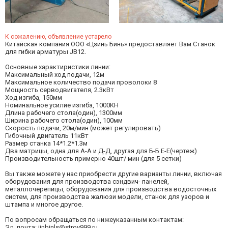
К сожалению, объявление устарело
Китайская компания ООО «Цзинь Бинь» предоставляет Вам Станок
для гибки арматуры JB12.
Основные характиристики линии:
Максимальный ход подачи, 12м
Максимальное количество подачи проволоки 8
Мощность серводвигателя, 2.3кВт
Ход изгиба, 150мм
Номинальное усилие изгиба, 1000КН
Длина рабочего стола(один), 1300мм
Ширина рабочего стола(один), 100мм
Скорость подачи, 20м/мин (может регулировать)
Гибочный двигатель 11кВт
Размер станка 14*1.2*1.3м
Два матрицы, одна для А-А и Д-Д, другая для Б-Б Е-Е(чертеж)
Производительность примерно 40шт/ мин (для 5 сетки)
Вы также можете у нас приобрести другие варианты линии, включая
оборудования для производства сэндвич- панелей,
металлочерепицы, оборудования для производства водосточных
систем, для производства жалюзи модели, станок для узоров и
штампа и многое другое.
По вопросам обращаться по нижеуказанным контактам:
Эл. почта:
jinbinls@stroy999.ru