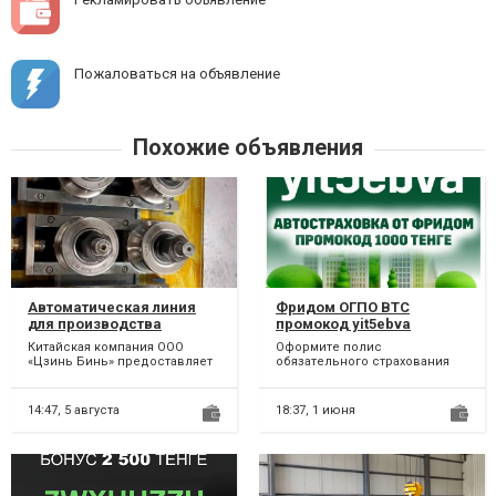
Пожаловаться на объявление
Похожие объявления
Автоматическая линия
Фридом ОГПО ВТС
для производства
промокод yit5ebva
круглые трубы с лазерной
Китайская компания ООО
Оформите полис
сваркой модель JB-XZS-
«Цзинь Бинь» предоставляет
обязательного страхования
40
Вам Автоматическуюлинию
(автостраховка) ОГПО ВТС в
для производства круглые т...
приложении Freedom
SuperApp (Фри...
14:47,
5 августа
18:37,
1 июня