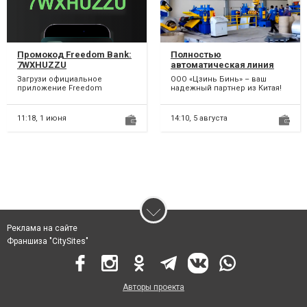
Промокод Freedom Bank:
Полностью
7WXHUZZU
автоматическая линия
для продольной резки
Загрузи официальное
ООО «Цзинь Бинь» – ваш
металла.
приложение Freedom
надежный партнер из Китая!
SuperApp (Фридом СуперАпп)
Предоставляем вам
в Google Play или App Store и
Полностью автоматическая
заре...
линия...
11:18,
1 июня
14:10,
5 августа
Реклама на сайте
Франшиза "CitySites"
Авторы проекта