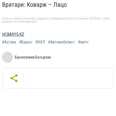
Вратари: Коварж – Лацо
Если вы заметили ошибку, выделите необходимый текст и нажмите Ctrl+Enter, чтобы
сообщить об этом редакции
HCBARYS.KZ
#Астана
#Барыс
#КХЛ
#Автомобилист
#матч
Бисенгалиев Батырлан