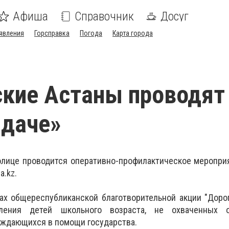
Афиша
Справочник
Досуг
явления
Горсправка
Погода
Карта города
ские Астаны проводя
 даче»
толице проводится оперативно-профилактическое меропри
a.kz.
х общереспубликанской благотворительной акции "Дорог
ения детей школьного возраста, не охваченных о
уждающихся в помощи государства.