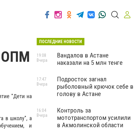
ПОСЛЕДНИЕ НОВОСТИ
т ОПМ
Вандалов в Астане
19:08
Вчера
наказали на 5 млн тенге
Подросток загнал
17:47
Вчера
рыболовный крючок себе в
голову в Астане
ятие "Дети на
Контроль за
16:04
Вчера
мототранспортом усилили
а в школу", а
в Акмолинской области
бучением, и