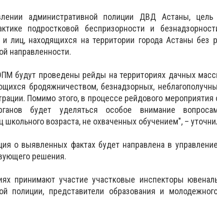
лении административной полиции ДВД Астаны, цель
актике подростковой беспризорности и безнадзорност
и лиц, находящихся на территории города Астаны без р
ой направленности.
ОПМ будут проведены рейды на территориях дачных масс
ющихся бродяжничеством, безнадзорных, неблагополучны
рации. Помимо этого, в процессе рейдового мероприятия
органов будет уделяться особое внимание вопроса
 школьного возраста, не охваченных обучением", – уточни
ия о выявленных фактах будет направлена в управление
твующего решения.
ях принимают участие участковые инспекторы ювеналь
ой полиции, представители образования и молодежног