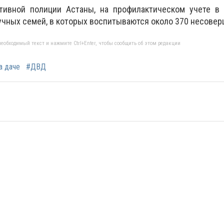
тивной полиции Астаны, на профилактическом учете в
учных семей, в которых воспитываются около 370 несове
еобходимый текст и нажмите Ctrl+Enter, чтобы сообщить об этом редакции
а даче
#ДВД