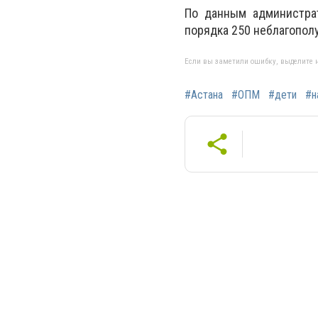
По данным администра
порядка 250 неблагопол
Если вы заметили ошибку, выделите н
#Астана
#ОПМ
#дети
#н