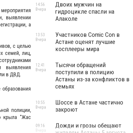
Двоих мужчин на
14:56
Вчера
 мероприятия
гидроцикле спасли на
и, выявлении
Алаколе
егистрации, а
Участников Comic Con в
13:53
Вчера
Астане оценят лучшие
ивов, с целью
косплееры мира
х семей, лиц,
 сотрудниками
Тысячи обращений
12:41
м выявления
Вчера
поступили в полицию
ли в ДВД.
Астаны из-за конфликтов в
семьях
 образования
Шоссе в Астане частично
10:55
Вчера
закроют
ной полиции,
о крыла "Жас
Дожди и грозы обещают
09:16
Вчера
жителям Астаны 5 августа