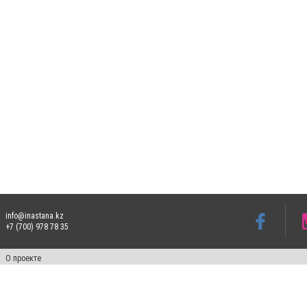
info@inastana.kz
+7 (700) 978 78 35
О проекте
Свидетельство № 17812-СИ от 26 июля 2019 года
Все права защищены. Ретрансляция и цитирование материалов разрешается при ука