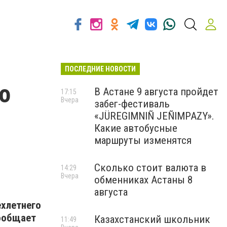
ПОСЛЕДНИЕ НОВОСТИ
о
В Астане 9 августа пройдет
17:15
Вчера
забег-фестиваль
«JÜREGIMNIÑ JEÑIMPAZY».
Какие автобусные
маршруты изменятся
Сколько стоит валюта в
14:29
Вчера
обменниках Астаны 8
августа
ехлетнего
сообщает
Казахстанский школьник
11:49