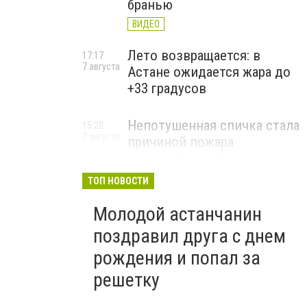
бранью
ВИДЕО
Лето возвращается: в
17:17
7 августа
Астане ожидается жара до
+33 градусов
Непотушенная спичка стала
15:20
7 августа
причиной пожара
автомобиля в Астане
ТОП НОВОСТИ
Молодой астанчанин
поздравил друга с днем
рождения и попал за
решетку