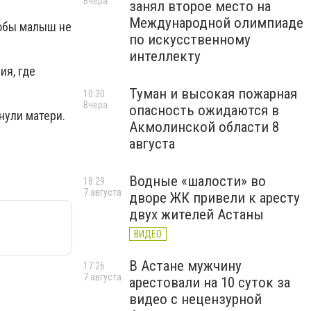
Вчера
занял второе место на
Международной олимпиаде
тобы малыш не
по искусственному
интеллекту
ия, где
Туман и высокая пожарная
10:30
Вчера
опасность ожидаются в
нули матери.
Акмолинской области 8
августа
Водные «шалости» во
18:29
7 августа
дворе ЖК привели к аресту
двух жителей Астаны
ВИДЕО
В Астане мужчину
17:26
7 августа
арестовали на 10 суток за
видео с нецензурной