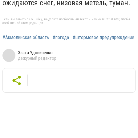
ожидаются снег, низовая метель, туман.
Если вы заметили ошибку, выделите необходимый текст и нажмите Ctrl+Enter, чтобы
сообщить об этом редакции
#Акмолинская область
#погода
#штормовое предупреждение
Злата Удовиченко
дежурный редактор