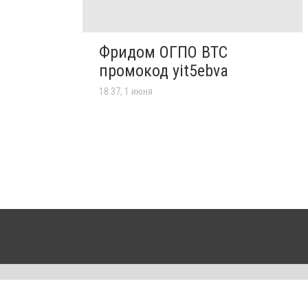
Фридом ОГПО ВТС
промокод yit5ebva
18:37, 1 июня