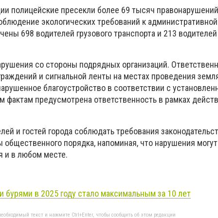
ции полицейские пресекли более 69 тысяч правонарушений
соблюдение экологических требований к административной
чены 698 водителей грузового транспорта и 213 водителей
арушения со стороны подрядных организаций. Ответственн
граждений и сигнальной ленты на местах проведения земля
нарушенное благоустройство в соответствии с установле
м фактам предусмотрена ответственность в рамках дейст
лей и гостей города соблюдать требования законодательст
ы общественного порядка, напоминая, что нарушения могут
 и в любом месте.
 бурями в 2025 году стало максимальным за 10 лет
еобходимый текст и нажмите Ctrl+Enter, чтобы сообщить об этом редакции