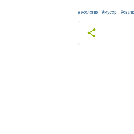
#экология
#мусор
#свалк