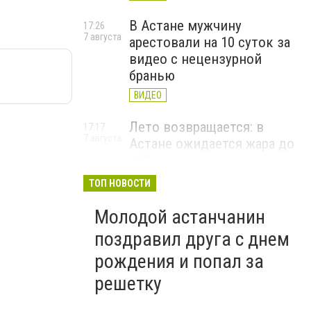
В Астане мужчину
17:26
7 августа
арестовали на 10 суток за
видео с нецензурной
бранью
ВИДЕО
Лето возвращается: в
17:17
7 августа
Астане ожидается жара до
+33 градусов
ТОП НОВОСТИ
Молодой астанчанин
поздравил друга с днем
рождения и попал за
решетку