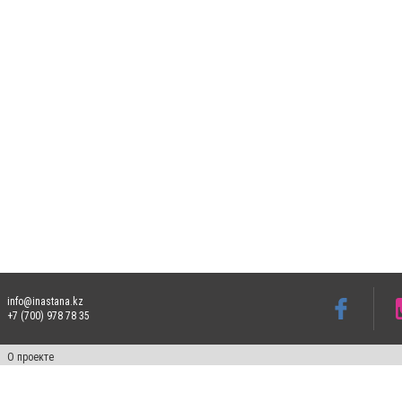
info@inastana.kz
+7 (700) 978 78 35
О проекте
Свидетельство № 17812-СИ от 26 июля 2019 года