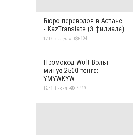
Бюро переводов в Астане
- KazTranslate (3 филиала)
104
17:19, 5 августа
Промокод Wolt Вольт
минус 2500 тенге:
YMYWKYW
5 399
12:41, 1 июня