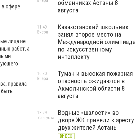
Вчера
обменниках Астаны 8
 в сфере
августа
Казахстанский школьник
11:49
Вчера
занял второе место на
ые лица не
Международной олимпиаде
ных работ, а
по искусственному
нными
интеллекту
вующего
Туман и высокая пожарная
10:30
Вчера
опасность ожидаются в
ва, правила
Акмолинской области 8
 быть
августа
Водные «шалости» во
18:29
7 августа
дворе ЖК привели к аресту
двух жителей Астаны
ВИДЕО