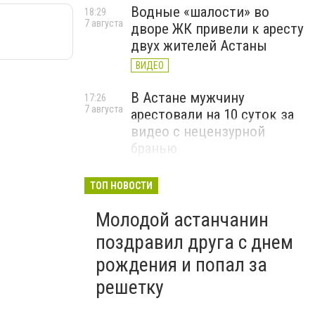
Водные «шалости» во
18:29
7 августа
дворе ЖК привели к аресту
двух жителей Астаны
ВИДЕО
В Астане мужчину
17:26
7 августа
арестовали на 10 суток за
видео с нецензурной
бранью
ВИДЕО
ТОП НОВОСТИ
Молодой астанчанин
поздравил друга с днем
рождения и попал за
решетку