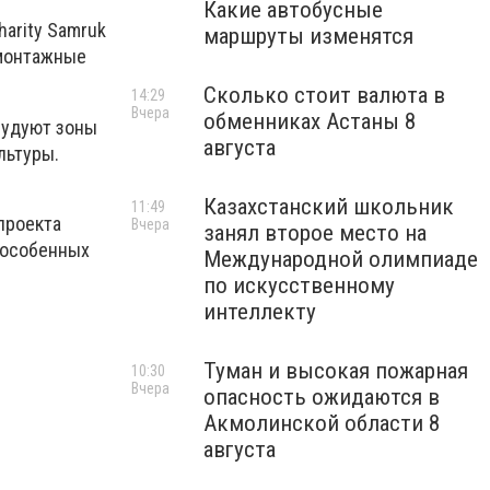
Какие автобусные
arity Samruk
маршруты изменятся
 монтажные
Сколько стоит валюта в
14:29
Вчера
обменниках Астаны 8
орудуют зоны
августа
льтуры.
Казахстанский школьник
11:49
проекта
Вчера
занял второе место на
% особенных
Международной олимпиаде
по искусственному
интеллекту
Туман и высокая пожарная
10:30
Вчера
опасность ожидаются в
Акмолинской области 8
августа