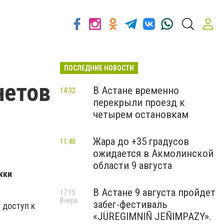
ПОСЛЕДНИЕ НОВОСТИ
нетов
В Астане временно
14:32
перекрыли проезд к
четырем остановкам
Жара до +35 градусов
11:40
ожидается в Акмолинской
области 9 августа
жки
В Астане 9 августа пройдет
17:15
Вчера
забег-фестиваль
 доступ к
«JÜREGIMNIÑ JEÑIMPAZY».