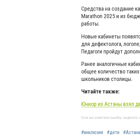
Средства на создание ка
Marathon 2025 и из бюд
работы.
Новые кабинеты появятся 
для дефектолога, логопе
Педагоги пройдут допол
Ранее аналогичные кабин
общее количество таких 
школьников столицы.
Читайте также:
Юниор из Астаны взял д
Если вы заметили ошибку, выделите н
#инклюзия
#дети
#Астана