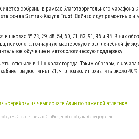
бинетов собраны в рамках благотворительного марафона Ch
жета фонда Samruk-Kazyna Trust. Сейчас идут ремонтные и
в школах № 23, 29, 48, 54, 60, 71, 83, 91, 96 и 98. В них об
да, психолога, гончарную мастерскую и зал лечебной физку
нительное обучение и методологическую поддержку.
еты открыли в 11 школах города. Таким образом, с начала 
кабинетов достигнет 21, что позволит охватить около 40
ва «серебра» на чемпионате Азии по тяжёлой атлетике
еобходимый текст и нажмите Ctrl+Enter, чтобы сообщить об этом редакции