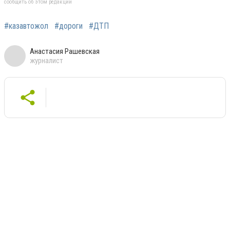
сообщить об этом редакции
#казавтожол
#дороги
#ДТП
Анастасия Рашевская
журналист