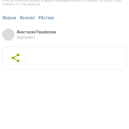
Если вы заметили ошибку, выделите необходимый текст и нажмите Ctrl+Enter, чтобы
сообщить об этом редакции
#взрыв
#вокзал
#Астана
Анастасия Рашевская
журналист