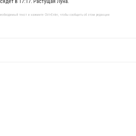
 сядет в 17:17. Растущая Луна.
еобходимый текст и нажмите Ctrl+Enter, чтобы сообщить об этом редакции