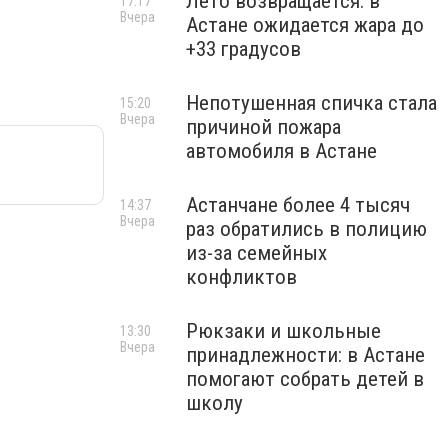
Лето возвращается: в
17:17
Вчера
Астане ожидается жара до
+33 градусов
Непотушенная спичка стала
15:20
Вчера
причиной пожара
автомобиля в Астане
Астанчане более 4 тысяч
14:37
Вчера
раз обратились в полицию
из-за семейных
конфликтов
Рюкзаки и школьные
13:30
Вчера
принадлежности: в Астане
помогают собрать детей в
школу