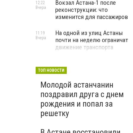
Вокзал Астана-1 после
12:22
Вчера
реконструкции: что
изменится для пассажиров
На одной из улиц Астаны
11:19
Вчера
почти на неделю ограничат
движение транспорта
ТОП НОВОСТИ
Молодой астанчанин
поздравил друга с днем
рождения и попал за
решетку
В Астане восстановили