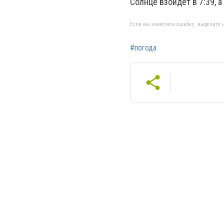
Солнце взойдёт в 7:39, а
Если вы заметили ошибку, выделите н
#погода